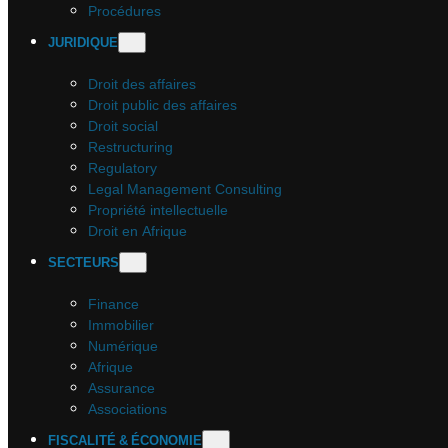
Procédures
JURIDIQUE
Droit des affaires
Droit public des affaires
Droit social
Restructuring
Regulatory
Legal Management Consulting
Propriété intellectuelle
Droit en Afrique
SECTEURS
Finance
Immobilier
Numérique
Afrique
Assurance
Associations
FISCALITÉ & ÉCONOMIE