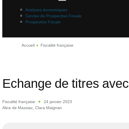
Analyses économiques
Cercles de Prospective Fiscale
Prospective Fiscale
Accueil
Fiscalité française
Echange de titres avec 
Fiscalité française
24 janvier 2023
Alice de Massiac
,
Clara Maignan