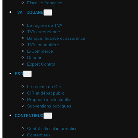
Fiscalité française
TVA – DOUANE
Le régime de TVA
TVA européenne
Banque, finance et assurance
TVA Immobilière
E-Commerce
Douane
Export Control
R&D
Le régime du CIR
CIR et débat public
Propriété intellectuelle
Subventions publiques
CONTENTIEUX
Contrôle fiscal informatisé
Contentieux