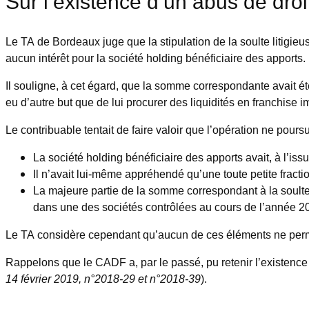
Sur l’existence d’un abus de droi
Le TA de Bordeaux juge que la stipulation de la soulte litigieus
aucun intérêt pour la société holding bénéficiaire des apports.
Il souligne, à cet égard, que la somme correspondante avait é
eu d’autre but que de lui procurer des liquidités en franchise 
Le contribuable tentait de faire valoir que l’opération ne pour
La société holding bénéficiaire des apports avait, à l’iss
Il n’avait lui-même appréhendé qu’une toute petite fractio
La majeure partie de la somme correspondant à la soulte 
dans une des sociétés contrôlées au cours de l’année 201
Le TA considère cependant qu’aucun de ces éléments ne permet d
Rappelons que le CADF a, par le passé, pu retenir l’existence 
14 février 2019, n°2018-29 et n°2018-39
).