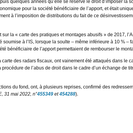
is quelques années qu’elle se réserve le droit d’imposer la sou
t économique pour la société bénéficiaire de l’apport, et était un
ent à l’imposition de distributions du fait de ce désinvestissem
t sur la « carte des pratiques et montages abusifs » de 2017, l’A
é soumise à l’IS, lorsque la soulte – même inférieure à 10 % – fai
été bénéficiaire de l’apport permettaient de rembourser le montan
 carte des radars fiscaux, ont vainement été attaqués dans le cad
 la procédure de l’abus de droit dans le cadre d’un échange de t
ictions du fond, ont, à plusieurs reprises, confirmé des redresse
, 31 mai 2022, n°
455349
et
454288
).