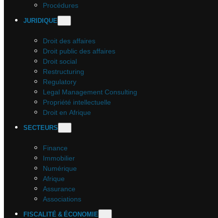
Procédures
JURIDIQUE
Droit des affaires
Droit public des affaires
Droit social
Restructuring
Regulatory
Legal Management Consulting
Propriété intellectuelle
Droit en Afrique
SECTEURS
Finance
Immobilier
Numérique
Afrique
Assurance
Associations
FISCALITÉ & ÉCONOMIE