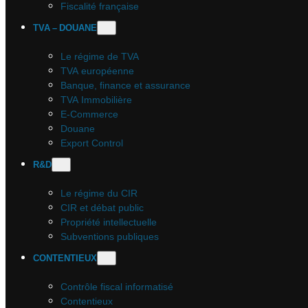
Fiscalité française
TVA – DOUANE
Le régime de TVA
TVA européenne
Banque, finance et assurance
TVA Immobilière
E-Commerce
Douane
Export Control
R&D
Le régime du CIR
CIR et débat public
Propriété intellectuelle
Subventions publiques
CONTENTIEUX
Contrôle fiscal informatisé
Contentieux