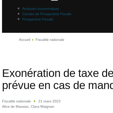
Analyses économiques
Cercles de Prospective Fiscale
Prospective Fiscale
Accueil
Fiscalité nationale
Exonération de taxe de 
prévue en cas de manqu
Fiscalité nationale
21 mars 2023
Alice de Massiac
,
Clara Maignan