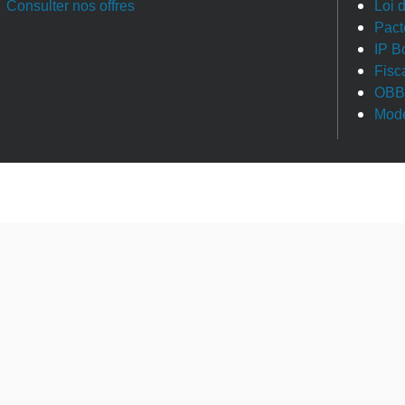
Consulter nos offres
Loi 
Pact
IP B
Fisc
OBB
Modè