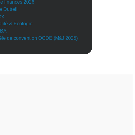
de finances 2026
e Dutreil
ox
alité & Ecologie
BA
le de convention OCDE (MàJ 2025)