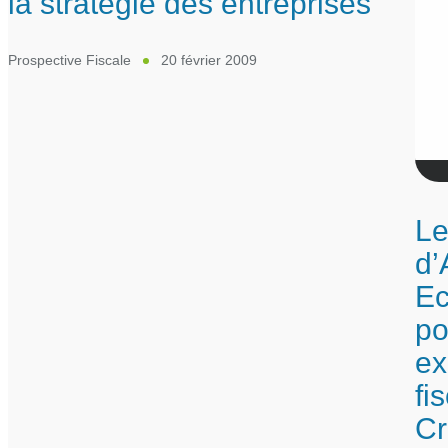
la stratégie des entreprises
Prospective Fiscale
20 février 2009
Le
d’
Ec
po
ex
fi
Cr