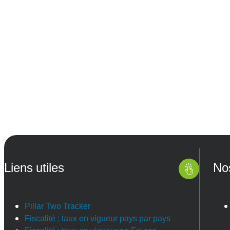
Liens utiles
No
Pillar Two Tracker
Fiscalité : taux en vigueur pays par pays