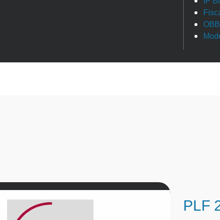
IP B
Fisc
OBB
Modè
PLF 2