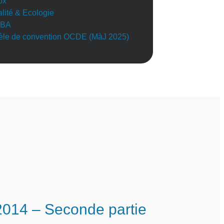
ox
alité & Ecologie
BA
le de convention OCDE (MàJ 2025)
014 – Seconde partie