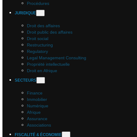
Procédures
JURIDIQUE
Droit des affaires
Droit public des affaires
Droit social
Restructuring
Regulatory
Legal Management Consulting
Propriété intellectuelle
Droit en Afrique
SECTEURS
Finance
Immobilier
Numérique
Afrique
Assurance
Associations
FISCALITÉ & ÉCONOMIE