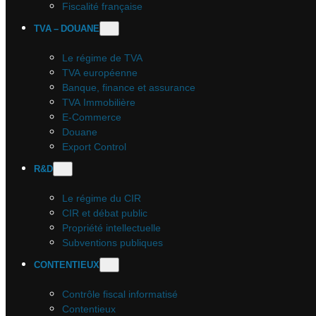
Fiscalité française
TVA – DOUANE
Le régime de TVA
TVA européenne
Banque, finance et assurance
TVA Immobilière
E-Commerce
Douane
Export Control
R&D
Le régime du CIR
CIR et débat public
Propriété intellectuelle
Subventions publiques
CONTENTIEUX
Contrôle fiscal informatisé
Contentieux