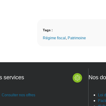
Tags :
Régime fiscal
, 
Patrimoine
s services
Nos do
Consulter nos offres
Loi 
Pact