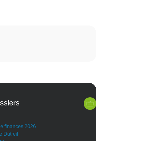
ssiers
de finances 2026
e Dutreil