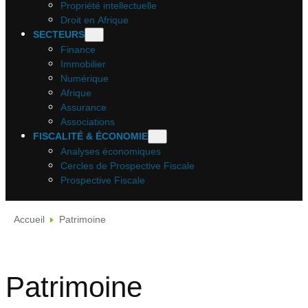
Propriété intellectuelle
Droit en Afrique
SECTEURS
Finance
Immobilier
Numérique
Afrique
Assurance
Associations
FISCALITÉ & ÉCONOMIE
Analyses économiques
Cercles de Prospective Fiscale
Prospective Fiscale
Accueil
Patrimoine
Patrimoine