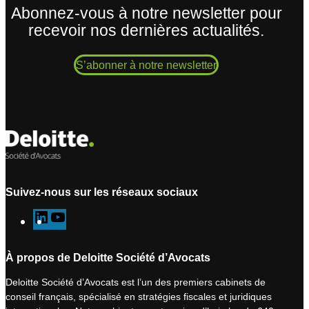
Abonnez-vous à notre newsletter pour
recevoir nos dernières actualités.
S’abonner à notre newsletter
Suivez-nous sur les réseaux sociaux
L
Y
i
o
n
u
À propos de Deloitte Société d’Avocats
k
T
Deloitte Société d’Avocats est l’un des premiers cabinets de
e
u
conseil français, spécialisé en stratégies fiscales et juridiques
d
b