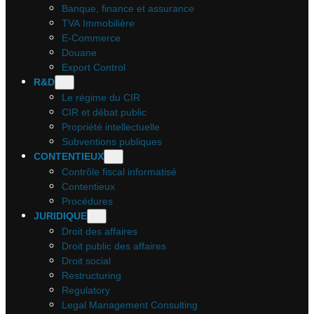
Banque, finance et assurance
TVA Immobilière
E-Commerce
Douane
Export Control
R&D
Le régime du CIR
CIR et débat public
Propriété intellectuelle
Subventions publiques
CONTENTIEUX
Contrôle fiscal informatisé
Contentieux
Procédures
JURIDIQUE
Droit des affaires
Droit public des affaires
Droit social
Restructuring
Regulatory
Legal Management Consulting