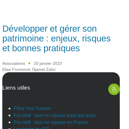
Développer et gérer son
patrimoine : enjeux, risques
et bonnes pratiques
Associations
20 janvier 2023
Elise Fromonot
,
Djamel Zahri
Liens utiles
Pillar Two Tracker
Fiscalité : taux en vigueur pays par pays
Fiscalité : taux en vigueur en France