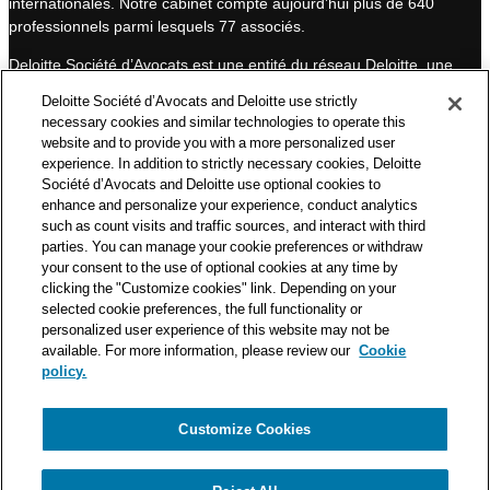
internationales. Notre cabinet compte aujourd’hui plus de 640
I
e
professionnels parmi lesquels 77 associés.
n
Deloitte Société d’Avocats est une entité du réseau Deloitte, une
des premières organisations mondiales de services
Deloitte Société d’Avocats and Deloitte use strictly
professionnels et à ce titre, travaille avec les 50 000 fiscalistes
necessary cookies and similar technologies to operate this
et juristes de Deloitte situés dans 150 pays.
website and to provide you with a more personalized user
experience. In addition to strictly necessary cookies, Deloitte
Les informations contenues sur ce blog ont pour objectif
Société d’Avocats and Deloitte use optional cookies to
d’informer ses lecteurs de manière générale. Elles ne peuvent
enhance and personalize your experience, conduct analytics
en aucun cas se substituer à un conseil délivré par un
such as count visits and traffic sources, and interact with third
professionnel en fonction d’une situation donnée. Un soin
parties. You can manage your cookie preferences or withdraw
particulier est apporté à la rédaction de nos articles, néanmoins
your consent to the use of optional cookies at any time by
Deloitte Société d’Avocats décline toute responsabilité relative
clicking the "Customize cookies" link. Depending on your
selected cookie preferences, the full functionality or
aux éventuelles erreurs et omissions qu’ils pourraient contenir.​
personalized user experience of this website may not be
available. For more information, please review our
Cookie
policy.
Customize Cookies
Politique de confidentialité
Mentions légales
Politique de cookies