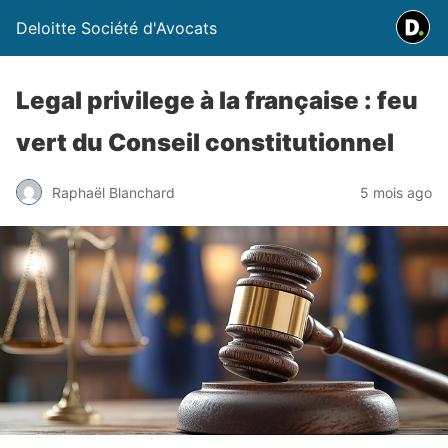
Deloitte Société d'Avocats
Legal privilege à la française : feu
vert du Conseil constitutionnel
Raphaël Blanchard
5 mois ago