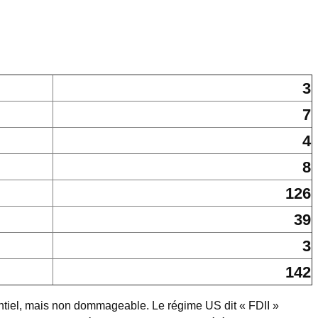
3
7
4
8
126
39
3
142
entiel, mais non dommageable. Le régime US dit « FDII »