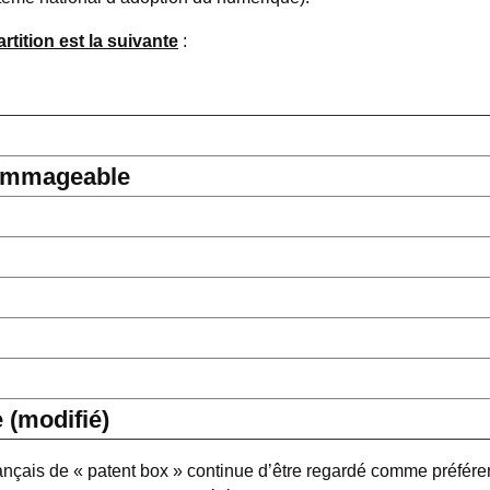
rtition est la suivante
:
dommageable
(modifié)
rançais de « patent box » continue d’être regardé comme préfér