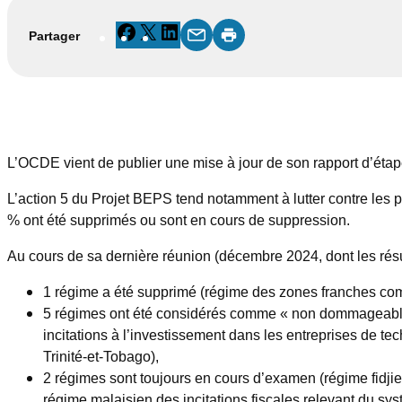
Facebook
X
LinkedIn
Partager
L’OCDE vient de publier une mise à jour de son rapport d’étape
L’action 5 du Projet BEPS tend notamment à lutter contre les 
% ont été supprimés ou sont en cours de suppression.
Au cours de sa dernière réunion (décembre 2024, dont les résu
1 régime a été supprimé (régime des zones franches com
5 régimes ont été considérés comme « non dommageables »
incitations à l’investissement dans les entreprises de 
Trinité-et-Tobago),
2 régimes sont toujours en cours d’examen (régime fidjien
régime malaisien des incitations fiscales relevant du sy