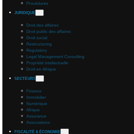
Procédures
JURIDIQUE
Droit des affaires
Droit public des affaires
Droit social
Restructuring
Regulatory
Legal Management Consulting
Propriété intellectuelle
Droit en Afrique
SECTEURS
Finance
Immobilier
Numérique
Afrique
Assurance
Associations
FISCALITÉ & ÉCONOMIE