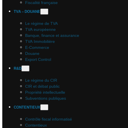
Fiscalité française
TVA – DOUANE
Le régime de TVA
TVA européenne
Banque, finance et assurance
TVA Immobilière
E-Commerce
Douane
Export Control
R&D
Le régime du CIR
CIR et débat public
Propriété intellectuelle
Subventions publiques
CONTENTIEUX
Contrôle fiscal informatisé
Contentieux