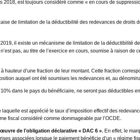
is 2018, est toujours considéré comme « en cours de suppressi
ise de limitation de la déductibilité des redevances de droits de 
.
 2019, il existe un mécanisme de limitation de la déductibilité de
i n’est pas, au titre de l’exercice en cours, soumise à raison d
 hauteur d’une fraction de leur montant. Cette fraction corresp
imposition auquel ont été soumises les redevances et, au dénomin
f de 10% dans le pays du bénéficiaire, ne seront pas déductibles
laquelle est apprécié le taux d’imposition effectif des redevanc
régime fiscal considéré comme dommageable par l’OCDE.
œuvre de l’obligation déclarative « DAC 6 ».
En effet, le mar
eprises associées lorsque le paiement bénéficie d’un « régime fi