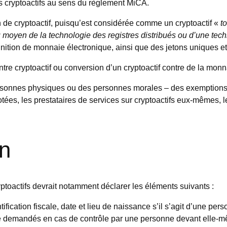
es cryptoactifs au sens du règlement MiCA.
on de cryptoactif, puisqu’est considérée comme un cryptoactif «
t
 moyen de la technologie des registres distribués ou d’une tech
finition de monnaie électronique, ainsi que des jetons uniques e
re cryptoactif ou conversion d’un cryptoactif contre de la monnaie 
personnes physiques ou des personnes morales – des exemptions
 cotées, les prestataires de services sur cryptoactifs eux-mêmes,
on
ryptoactifs devrait notamment déclarer les éléments suivants :
ication fiscale, date et lieu de naissance s’il s’agit d’une pe
e demandés en cas de contrôle par une personne devant elle-mêm