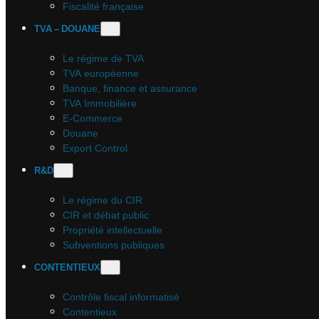
Fiscalité française
TVA – DOUANE
Le régime de TVA
TVA européenne
Banque, finance et assurance
TVA Immobilière
E-Commerce
Douane
Export Control
R&D
Le régime du CIR
CIR et débat public
Propriété intellectuelle
Subventions publiques
CONTENTIEUX
Contrôle fiscal informatisé
Contentieux