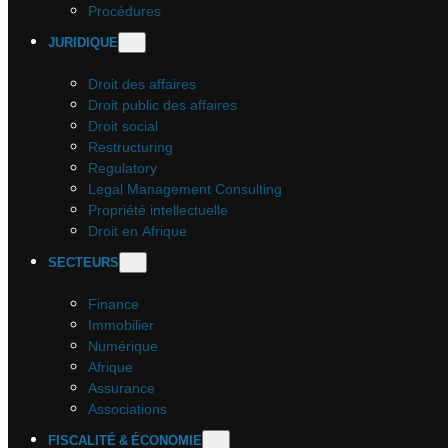
Procédures
JURIDIQUE
Droit des affaires
Droit public des affaires
Droit social
Restructuring
Regulatory
Legal Management Consulting
Propriété intellectuelle
Droit en Afrique
SECTEURS
Finance
Immobilier
Numérique
Afrique
Assurance
Associations
FISCALITÉ & ÉCONOMIE