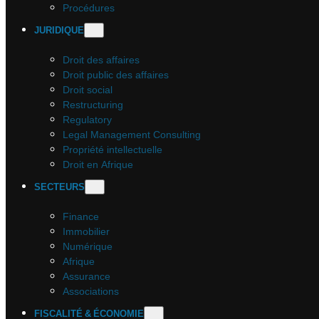
Procédures
JURIDIQUE
Droit des affaires
Droit public des affaires
Droit social
Restructuring
Regulatory
Legal Management Consulting
Propriété intellectuelle
Droit en Afrique
SECTEURS
Finance
Immobilier
Numérique
Afrique
Assurance
Associations
FISCALITÉ & ÉCONOMIE