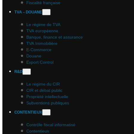
Fiscalité française
TVA – DOUANE
Le régime de TVA
TVA européenne
Banque, finance et assurance
TVA Immobilière
E-Commerce
Douane
Export Control
R&D
Le régime du CIR
CIR et débat public
Propriété intellectuelle
Subventions publiques
CONTENTIEUX
Contrôle fiscal informatisé
Contentieux