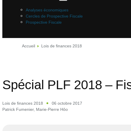
Analyses économiques
Cercles de Prospective Fiscale
Prospective Fiscale
Accueil
Lois de finances 2018
Spécial PLF 2018 – Fis
Lois de finances 2018
06 octobre 2017
Patrick Fumenier
,
Marie-Pierre Hôo