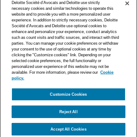
Deloitte Société d’Avocats and Deloitte use strictly
professionnels et à ce titre, travaille avec les 50 000 fiscalistes
necessary cookies and similar technologies to operate this
et juristes de Deloitte situés dans 150 pays.
website and to provide you with a more personalized user
experience. In addition to strictly necessary cookies, Deloitte
Les informations contenues sur ce blog ont pour objectif
Société d’Avocats and Deloitte use optional cookies to
d’informer ses lecteurs de manière générale. Elles ne peuvent
enhance and personalize your experience, conduct analytics
en aucun cas se substituer à un conseil délivré par un
such as count visits and traffic sources, and interact with third
professionnel en fonction d’une situation donnée. Un soin
parties. You can manage your cookie preferences or withdraw
particulier est apporté à la rédaction de nos articles, néanmoins
your consent to the use of optional cookies at any time by
Deloitte Société d’Avocats décline toute responsabilité relative
clicking the "Customize cookies" link. Depending on your
selected cookie preferences, the full functionality or
aux éventuelles erreurs et omissions qu’ils pourraient contenir.​
personalized user experience of this website may not be
available. For more information, please review our
Cookie
policy.
Customize Cookies
Politique de confidentialité
Mentions légales
Politique de cookies
Reject All
© Deloitte Société d’Avocats. Une entité du réseau Deloitte.
Accept All Cookies