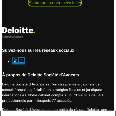
S’abonner à notre newsletter
Suivez-nous sur les réseaux sociaux
L
Y
i
o
n
u
À propos de Deloitte Société d’Avocats
k
T
Deloitte Société d’Avocats est l’un des premiers cabinets de
e
u
conseil français, spécialisé en stratégies fiscales et juridiques
d
b
internationales. Notre cabinet compte aujourd’hui plus de 640
I
e
professionnels parmi lesquels 77 associés.
n
Deloitte Société d’Avocats est une entité du réseau Deloitte, une
des premières organisations mondiales de services