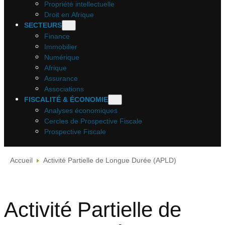
Propriété intellectuelle
Droit en Afrique
SECTEURS
Finance
Immobilier
Numérique
Afrique
Assurance
Associations
FISCALITÉ & ÉCONOMIE
Analyses économiques
Cercles de Prospective Fiscale
Prospective Fiscale
Accueil
Activité Partielle de Longue Durée (APLD)
Activité Partielle de