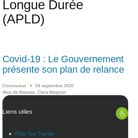
Longue Durée
(APLD)
Covid-19 : Le Gouvernement
présente son plan de relance
Coronavirus
09 septembre 2020
Alice de Massiac
,
Clara Maignan
Liens utiles
Pillar Two Tracker