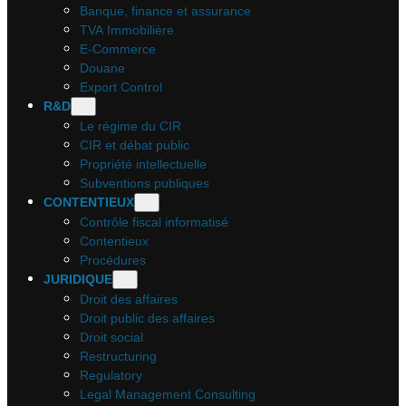
Banque, finance et assurance
TVA Immobilière
E-Commerce
Douane
Export Control
R&D
Le régime du CIR
CIR et débat public
Propriété intellectuelle
Subventions publiques
CONTENTIEUX
Contrôle fiscal informatisé
Contentieux
Procédures
JURIDIQUE
Droit des affaires
Droit public des affaires
Droit social
Restructuring
Regulatory
Legal Management Consulting