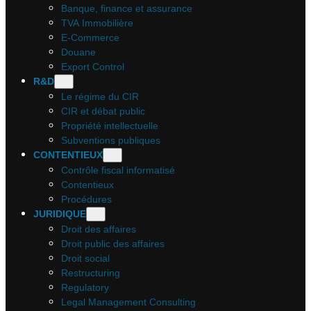
Banque, finance et assurance
TVA Immobilière
E-Commerce
Douane
Export Control
R&D
Le régime du CIR
CIR et débat public
Propriété intellectuelle
Subventions publiques
CONTENTIEUX
Contrôle fiscal informatisé
Contentieux
Procédures
JURIDIQUE
Droit des affaires
Droit public des affaires
Droit social
Restructuring
Regulatory
Legal Management Consulting