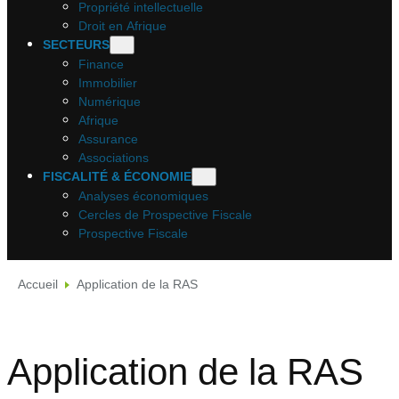
Propriété intellectuelle
Droit en Afrique
SECTEURS
Finance
Immobilier
Numérique
Afrique
Assurance
Associations
FISCALITÉ & ÉCONOMIE
Analyses économiques
Cercles de Prospective Fiscale
Prospective Fiscale
Accueil
Application de la RAS
Application de la RAS