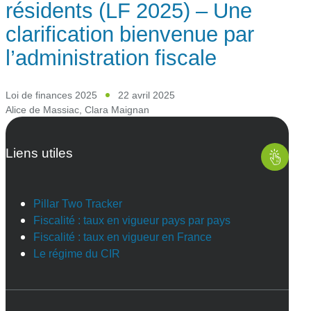
résidents (LF 2025) – Une
clarification bienvenue par
l’administration fiscale
Loi de finances 2025
22 avril 2025
Alice de Massiac
,
Clara Maignan
Liens utiles
Pillar Two Tracker
Fiscalité : taux en vigueur pays par pays
Fiscalité : taux en vigueur en France
Le régime du CIR