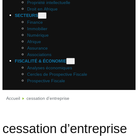
Propriété intellectuelle
Droit en Afrique
SECTEURS
Finance
Immobilier
Numérique
Afrique
Assurance
Associations
FISCALITÉ & ÉCONOMIE
Analyses économiques
Cercles de Prospective Fiscale
Prospective Fiscale
Accueil
cessation d’entreprise
cessation d’entreprise