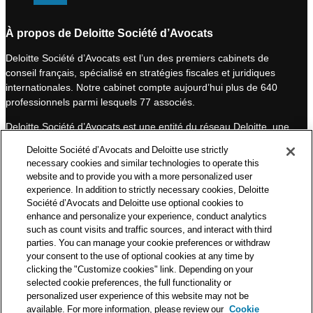
i
o
n
u
À propos de Deloitte Société d’Avocats
k
T
Deloitte Société d’Avocats est l’un des premiers cabinets de
e
u
conseil français, spécialisé en stratégies fiscales et juridiques
d
b
internationales. Notre cabinet compte aujourd’hui plus de 640
I
e
professionnels parmi lesquels 77 associés.
n
Deloitte Société d’Avocats est une entité du réseau Deloitte, une
des premières organisations mondiales de services
Deloitte Société d’Avocats and Deloitte use strictly
professionnels et à ce titre, travaille avec les 50 000 fiscalistes
necessary cookies and similar technologies to operate this
et juristes de Deloitte situés dans 150 pays.
website and to provide you with a more personalized user
experience. In addition to strictly necessary cookies, Deloitte
Les informations contenues sur ce blog ont pour objectif
Société d’Avocats and Deloitte use optional cookies to
d’informer ses lecteurs de manière générale. Elles ne peuvent
enhance and personalize your experience, conduct analytics
en aucun cas se substituer à un conseil délivré par un
such as count visits and traffic sources, and interact with third
professionnel en fonction d’une situation donnée. Un soin
parties. You can manage your cookie preferences or withdraw
particulier est apporté à la rédaction de nos articles, néanmoins
your consent to the use of optional cookies at any time by
Deloitte Société d’Avocats décline toute responsabilité relative
clicking the "Customize cookies" link. Depending on your
selected cookie preferences, the full functionality or
aux éventuelles erreurs et omissions qu’ils pourraient contenir.​
personalized user experience of this website may not be
available. For more information, please review our
Cookie