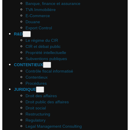
Banque, finance et assurance
TVA Immobilière
E-Commerce
Douane
Export Control
R&D
Le régime du CIR
CIR et débat public
Propriété intellectuelle
Subventions publiques
CONTENTIEUX
Contrôle fiscal informatisé
Contentieux
Procédures
JURIDIQUE
Droit des affaires
Droit public des affaires
Droit social
Restructuring
Regulatory
Legal Management Consulting