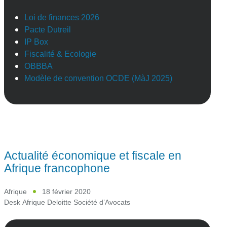
Loi de finances 2026
Pacte Dutreil
IP Box
Fiscalité & Ecologie
OBBBA
Modèle de convention OCDE (MàJ 2025)
Actualité économique et fiscale en
Afrique francophone
Afrique
18 février 2020
Desk Afrique Deloitte Société d’Avocats