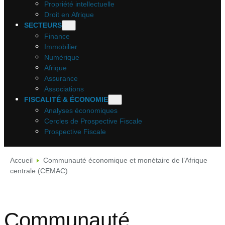
Propriété intellectuelle
Droit en Afrique
SECTEURS
Finance
Immobilier
Numérique
Afrique
Assurance
Associations
FISCALITÉ & ÉCONOMIE
Analyses économiques
Cercles de Prospective Fiscale
Prospective Fiscale
Accueil
Communauté économique et monétaire de l’Afrique
centrale (CEMAC)
Communauté