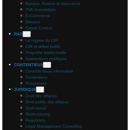
Banque, finance et assurance
TVA Immobilière
E-Commerce
Douane
Export Control
R&D
Le régime du CIR
CIR et débat public
Propriété intellectuelle
Subventions publiques
CONTENTIEUX
Contrôle fiscal informatisé
Contentieux
Procédures
JURIDIQUE
Droit des affaires
Droit public des affaires
Droit social
Restructuring
Regulatory
Legal Management Consulting