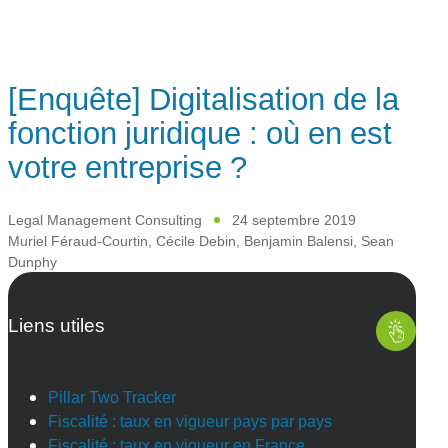
[Enquête] Digitalisation de la
fonction juridique : où en est
votre entreprise ?
Legal Management Consulting
24 septembre 2019
Muriel Féraud-Courtin
,
Cécile Debin
,
Benjamin Balensi
,
Sean
Dunphy
Liens utiles
Pillar Two Tracker
Fiscalité : taux en vigueur pays par pays
Fiscalité : taux en vigueur en France