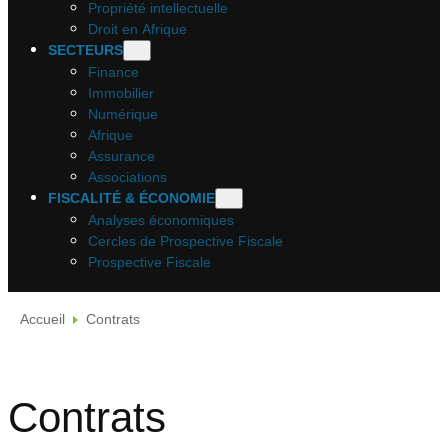
Propriété intellectuelle
Droit en Afrique
SECTEURS
Finance
Immobilier
Numérique
Afrique
Assurance
Associations
FISCALITÉ & ÉCONOMIE
Analyses économiques
Cercles de Prospective Fiscale
Prospective Fiscale
Accueil
Contrats
Contrats