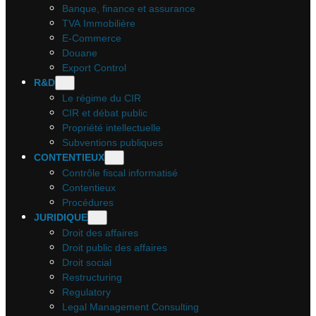
Banque, finance et assurance
TVA Immobilière
E-Commerce
Douane
Export Control
R&D
Le régime du CIR
CIR et débat public
Propriété intellectuelle
Subventions publiques
CONTENTIEUX
Contrôle fiscal informatisé
Contentieux
Procédures
JURIDIQUE
Droit des affaires
Droit public des affaires
Droit social
Restructuring
Regulatory
Legal Management Consulting