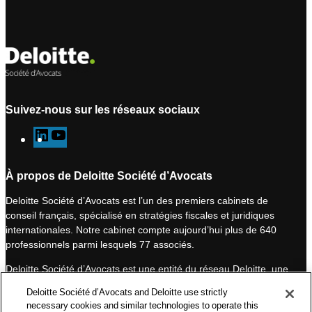
Suivez-nous sur les réseaux sociaux
L
Y
i
o
n
u
À propos de Deloitte Société d’Avocats
k
T
Deloitte Société d’Avocats est l’un des premiers cabinets de
e
u
conseil français, spécialisé en stratégies fiscales et juridiques
d
b
internationales. Notre cabinet compte aujourd’hui plus de 640
I
e
professionnels parmi lesquels 77 associés.
n
Deloitte Société d’Avocats est une entité du réseau Deloitte, une
des premières organisations mondiales de services
Deloitte Société d’Avocats and Deloitte use strictly
professionnels et à ce titre, travaille avec les 50 000 fiscalistes
necessary cookies and similar technologies to operate this