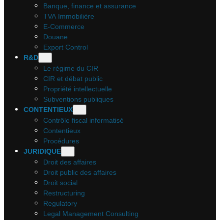
Banque, finance et assurance
TVA Immobilière
E-Commerce
Douane
Export Control
R&D
Le régime du CIR
CIR et débat public
Propriété intellectuelle
Subventions publiques
CONTENTIEUX
Contrôle fiscal informatisé
Contentieux
Procédures
JURIDIQUE
Droit des affaires
Droit public des affaires
Droit social
Restructuring
Regulatory
Legal Management Consulting