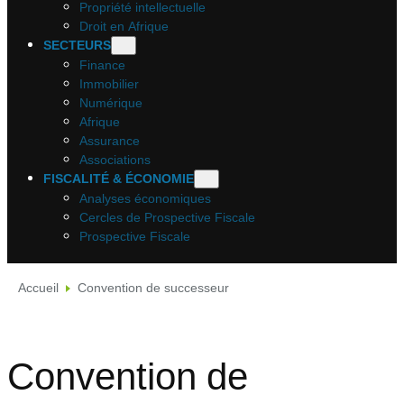
Propriété intellectuelle
Droit en Afrique
SECTEURS
Finance
Immobilier
Numérique
Afrique
Assurance
Associations
FISCALITÉ & ÉCONOMIE
Analyses économiques
Cercles de Prospective Fiscale
Prospective Fiscale
Accueil
Convention de successeur
Convention de