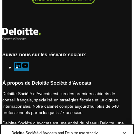
Suivez-nous sur les réseaux sociaux
L
Y
i
o
n
u
À propos de Deloitte Société d’Avocats
k
T
Deloitte Société d’Avocats est l’un des premiers cabinets de
e
u
conseil français, spécialisé en stratégies fiscales et juridiques
d
b
internationales. Notre cabinet compte aujourd’hui plus de 640
I
e
professionnels parmi lesquels 77 associés.
n
Deloitte Société d’Avocats est une entité du réseau Deloitte, une
des premières organisations mondiales de services
Deloitte Société d’Avocats and Deloitte use strictly