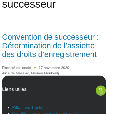
successeur
Convention de successeur :
Détermination de l’assiette
des droits d’enregistrement
Fiscalité nationale
17 novembre 2020
Alice de Massiac
,
Myriam Mouloudj
Liens utiles
Pillar Two Tracker
Fiscalité : taux en vigueur pays par pays