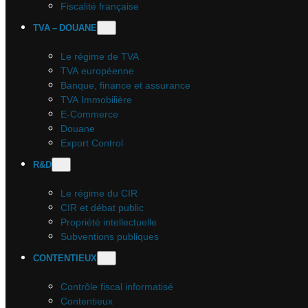
Fiscalité française
TVA – DOUANE
Le régime de TVA
TVA européenne
Banque, finance et assurance
TVA Immobilière
E-Commerce
Douane
Export Control
R&D
Le régime du CIR
CIR et débat public
Propriété intellectuelle
Subventions publiques
CONTENTIEUX
Contrôle fiscal informatisé
Contentieux