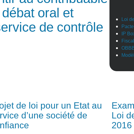
 débat oral et
Loi d
service de contrôle
Pacte
IP Bo
Fisca
OBB
Modèl
ojet de loi pour un Etat au
Exame
rvice d’une société de
Loi de
nfiance
2016