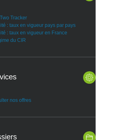
r Two Tracker
ité : taux en vigueur pays par pays
ité : taux en vigueur en France
gime du CIR
vices
lter nos offres
siers