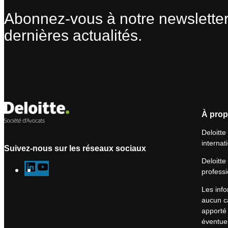
Abonnez-vous à notre newsletter
dernières actualités.
À prop
Deloitte
internat
Suivez-nous sur les réseaux sociaux
Deloitte
L
Y
professi
i
o
Les info
n
u
aucun ca
k
T
apporté 
e
u
éventuel
d
b