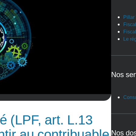
Pilla
Fiscal
Fiscal
Le ré
Nos ser
Consu
 (LPF, art. L.13
tir au contribuable
Nos dos