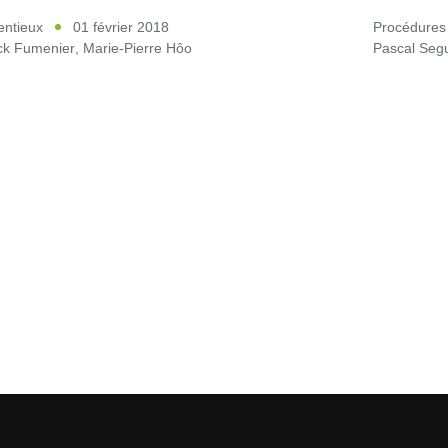
entieux
01 février 2018
Procédures
ick Fumenier
,
Marie-Pierre Hôo
Pascal Seg