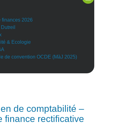
e finances 2026
 Dutreil
x
lité & Ecologie
BA
e de convention OCDE (MàJ 2025)
n de comptabilité –
 finance rectificative