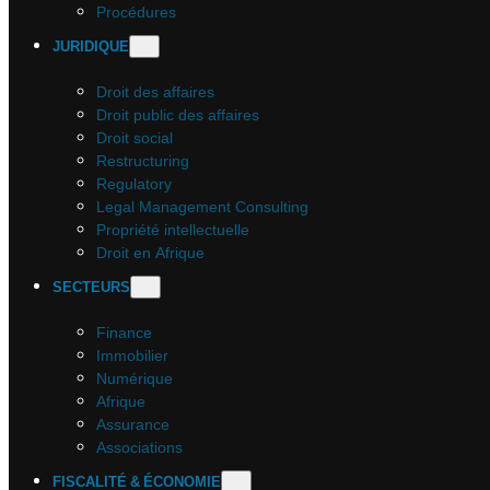
Procédures
JURIDIQUE
Droit des affaires
Droit public des affaires
Droit social
Restructuring
Regulatory
Legal Management Consulting
Propriété intellectuelle
Droit en Afrique
SECTEURS
Finance
Immobilier
Numérique
Afrique
Assurance
Associations
FISCALITÉ & ÉCONOMIE