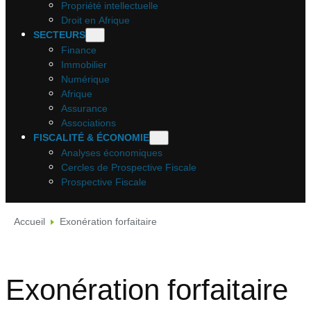
Propriété intellectuelle
Droit en Afrique
SECTEURS
Finance
Immobilier
Numérique
Afrique
Assurance
Associations
FISCALITÉ & ÉCONOMIE
Analyses économiques
Cercles de Prospective Fiscale
Prospective Fiscale
Accueil
Exonération forfaitaire
Exonération forfaitaire