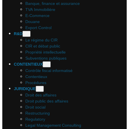
Banque, finance et assurance
TVA Immobilière
E-Commerce
Douane
Export Control
R&D
Le régime du CIR
CIR et débat public
Propriété intellectuelle
Subventions publiques
CONTENTIEUX
Contrôle fiscal informatisé
Contentieux
Procédures
JURIDIQUE
Droit des affaires
Droit public des affaires
Droit social
Restructuring
Regulatory
Legal Management Consulting