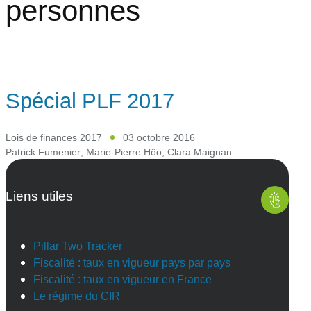
personnes
Spécial PLF 2017
Lois de finances 2017
03 octobre 2016
Patrick Fumenier
,
Marie-Pierre Hôo
,
Clara Maignan
Liens utiles
Pillar Two Tracker
Fiscalité : taux en vigueur pays par pays
Fiscalité : taux en vigueur en France
Le régime du CIR