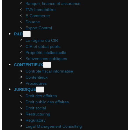
Banque, finance et assurance
TVA Immobilière
E-Commerce
Douane
Export Control
R&D
Le régime du CIR
CIR et débat public
Propriété intellectuelle
Subventions publiques
CONTENTIEUX
Contrôle fiscal informatisé
Contentieux
Procédures
JURIDIQUE
Droit des affaires
Droit public des affaires
Droit social
Restructuring
Regulatory
Legal Management Consulting