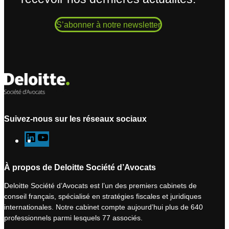
S’abonner à notre newsletter
Suivez-nous sur les réseaux sociaux
L
Y
i
o
n
u
À propos de Deloitte Société d’Avocats
k
T
Deloitte Société d’Avocats est l’un des premiers cabinets de
e
u
conseil français, spécialisé en stratégies fiscales et juridiques
d
b
internationales. Notre cabinet compte aujourd’hui plus de 640
I
e
professionnels parmi lesquels 77 associés.
n