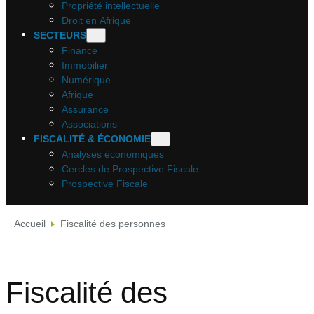
Propriété intellectuelle
Droit en Afrique
SECTEURS
Finance
Immobilier
Numérique
Afrique
Assurance
Associations
FISCALITÉ & ÉCONOMIE
Analyses économiques
Cercles de Prospective Fiscale
Prospective Fiscale
Accueil
Fiscalité des personnes
Fiscalité des