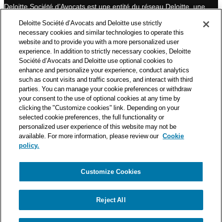
Deloitte Société d’Avocats est une entité du réseau Deloitte, une
des premières organisations mondiales de services
Deloitte Société d’Avocats and Deloitte use strictly
professionnels et à ce titre, travaille avec les 50 000 fiscalistes
necessary cookies and similar technologies to operate this
et juristes de Deloitte situés dans 150 pays.
website and to provide you with a more personalized user
experience. In addition to strictly necessary cookies, Deloitte
Les informations contenues sur ce blog ont pour objectif
Société d’Avocats and Deloitte use optional cookies to
d’informer ses lecteurs de manière générale. Elles ne peuvent
enhance and personalize your experience, conduct analytics
en aucun cas se substituer à un conseil délivré par un
such as count visits and traffic sources, and interact with third
professionnel en fonction d’une situation donnée. Un soin
parties. You can manage your cookie preferences or withdraw
particulier est apporté à la rédaction de nos articles, néanmoins
your consent to the use of optional cookies at any time by
Deloitte Société d’Avocats décline toute responsabilité relative
clicking the "Customize cookies" link. Depending on your
aux éventuelles erreurs et omissions qu’ils pourraient contenir.​
selected cookie preferences, the full functionality or
personalized user experience of this website may not be
available. For more information, please review our
Cookie
policy.
Customize Cookies
Politique de confidentialité
Mentions légales
Politique de cookies
Reject All
© Deloitte Société d’Avocats. Une entité du réseau Deloitte.