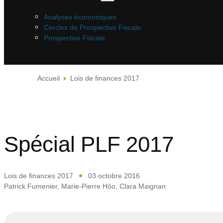
Analyses économiques
Cercles de Prospective Fiscale
Prospective Fiscale
Accueil
Lois de finances 2017
Spécial PLF 2017
Lois de finances 2017
03 octobre 2016
Patrick Fumenier
,
Marie-Pierre Hôo
,
Clara Maignan