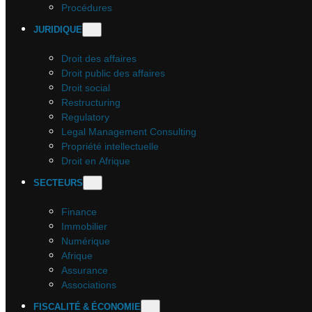
Procédures
JURIDIQUE
Droit des affaires
Droit public des affaires
Droit social
Restructuring
Regulatory
Legal Management Consulting
Propriété intellectuelle
Droit en Afrique
SECTEURS
Finance
Immobilier
Numérique
Afrique
Assurance
Associations
FISCALITÉ & ÉCONOMIE