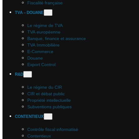
Fiscalité française
TVA – DOUANE
Le régime de TVA
TVA européenne
Banque, finance et assurance
TVA Immobilière
E-Commerce
Douane
Export Control
R&D
Le régime du CIR
CIR et débat public
Propriété intellectuelle
Subventions publiques
CONTENTIEUX
Contrôle fiscal informatisé
Contentieux