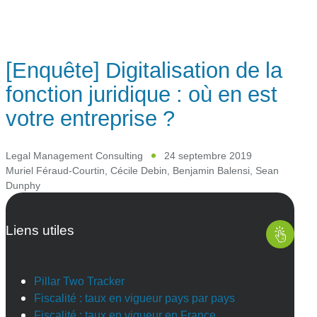
[Enquête] Digitalisation de la
fonction juridique : où en est
votre entreprise ?
Legal Management Consulting
24 septembre 2019
Muriel Féraud-Courtin
,
Cécile Debin
,
Benjamin Balensi
,
Sean
Dunphy
Liens utiles
Pillar Two Tracker
Fiscalité : taux en vigueur pays par pays
Fiscalité : taux en vigueur en France