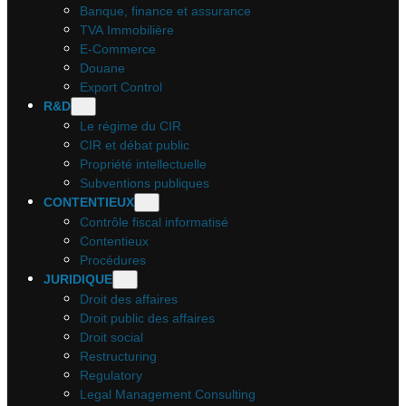
Banque, finance et assurance
TVA Immobilière
E-Commerce
Douane
Export Control
R&D
Le régime du CIR
CIR et débat public
Propriété intellectuelle
Subventions publiques
CONTENTIEUX
Contrôle fiscal informatisé
Contentieux
Procédures
JURIDIQUE
Droit des affaires
Droit public des affaires
Droit social
Restructuring
Regulatory
Legal Management Consulting