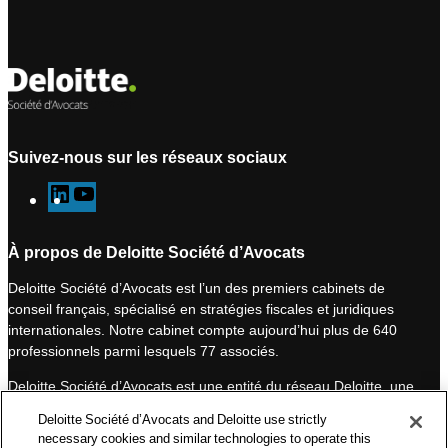
Suivez-nous sur les réseaux sociaux
L
Y
i
o
n
u
À propos de Deloitte Société d’Avocats
k
T
Deloitte Société d’Avocats est l’un des premiers cabinets de
e
u
conseil français, spécialisé en stratégies fiscales et juridiques
d
b
internationales. Notre cabinet compte aujourd’hui plus de 640
I
e
professionnels parmi lesquels 77 associés.
n
Deloitte Société d’Avocats est une entité du réseau Deloitte, une
des premières organisations mondiales de services
Deloitte Société d’Avocats and Deloitte use strictly
professionnels et à ce titre, travaille avec les 50 000 fiscalistes
necessary cookies and similar technologies to operate this