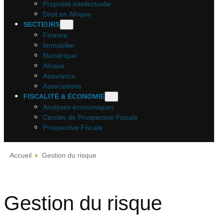
Propriété intellectuelle
Droit en Afrique
SECTEURS
Finance
Immobilier
Numérique
Afrique
Assurance
Associations
FISCALITÉ & ÉCONOMIE
Analyses économiques
Cercles de Prospective Fiscale
Prospective Fiscale
Accueil
Gestion du risque
Gestion du risque