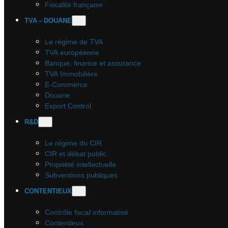
Fiscalité française
TVA – DOUANE
Le régime de TVA
TVA européenne
Banque, finance et assurance
TVA Immobilière
E-Commerce
Douane
Export Control
R&D
Le régime du CIR
CIR et débat public
Propriété intellectuelle
Subventions publiques
CONTENTIEUX
Contrôle fiscal informatisé
Contentieux