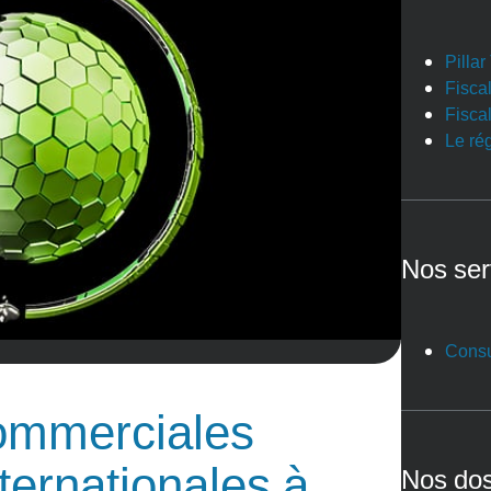
Pilla
Fiscal
Fiscal
Le ré
Nos ser
Consu
commerciales
internationales à
Nos dos