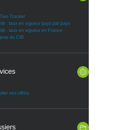
r Two Tracker
ité : taux en vigueur pays par pays
ité : taux en vigueur en France
gime du CIR
vices
lter nos offres
siers