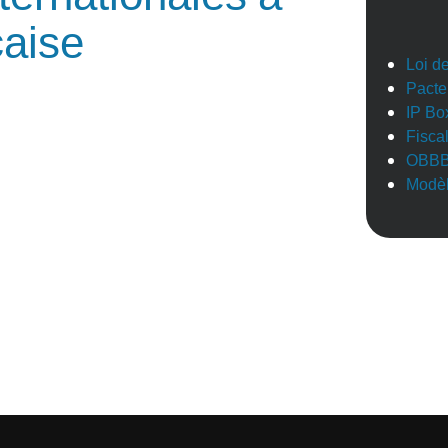
çaise
Loi d
Pacte
IP Bo
Fisca
OBB
Modèl