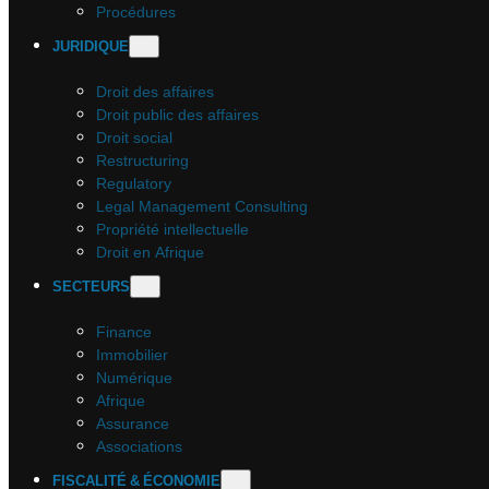
Procédures
JURIDIQUE
Droit des affaires
Droit public des affaires
Droit social
Restructuring
Regulatory
Legal Management Consulting
Propriété intellectuelle
Droit en Afrique
SECTEURS
Finance
Immobilier
Numérique
Afrique
Assurance
Associations
FISCALITÉ & ÉCONOMIE