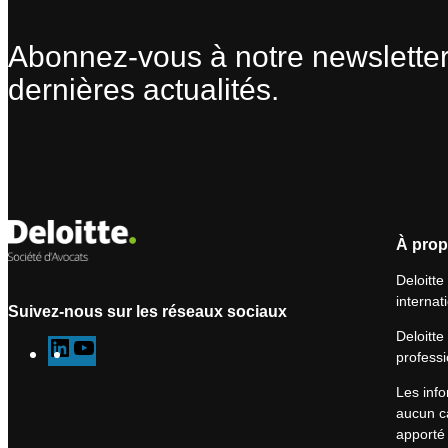
Abonnez-vous à notre newsletter
dernières actualités.
À prop
Deloitte
internat
Suivez-nous sur les réseaux sociaux
Deloitte
L
Y
professi
i
o
Les info
n
u
aucun ca
k
T
apporté 
e
u