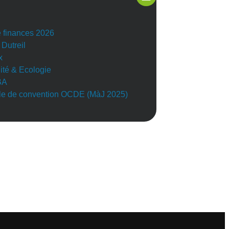
e finances 2026
 Dutreil
x
lité & Ecologie
BA
e de convention OCDE (MàJ 2025)