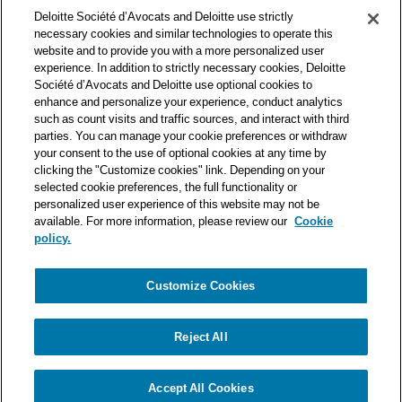
des premières organisations mondiales de services
Deloitte Société d’Avocats and Deloitte use strictly
professionnels et à ce titre, travaille avec les 50 000 fiscalistes
necessary cookies and similar technologies to operate this
et juristes de Deloitte situés dans 150 pays.
website and to provide you with a more personalized user
experience. In addition to strictly necessary cookies, Deloitte
Les informations contenues sur ce blog ont pour objectif
Société d’Avocats and Deloitte use optional cookies to
d’informer ses lecteurs de manière générale. Elles ne peuvent
enhance and personalize your experience, conduct analytics
en aucun cas se substituer à un conseil délivré par un
such as count visits and traffic sources, and interact with third
professionnel en fonction d’une situation donnée. Un soin
parties. You can manage your cookie preferences or withdraw
particulier est apporté à la rédaction de nos articles, néanmoins
your consent to the use of optional cookies at any time by
Deloitte Société d’Avocats décline toute responsabilité relative
clicking the "Customize cookies" link. Depending on your
selected cookie preferences, the full functionality or
aux éventuelles erreurs et omissions qu’ils pourraient contenir.​
personalized user experience of this website may not be
available. For more information, please review our
Cookie
policy.
Customize Cookies
Politique de confidentialité
Mentions légales
Politique de cookies
Reject All
© Deloitte Société d’Avocats. Une entité du réseau Deloitte.
Accept All Cookies