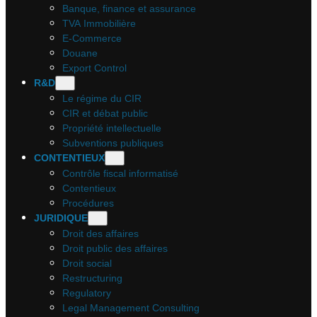
Banque, finance et assurance
TVA Immobilière
E-Commerce
Douane
Export Control
R&D
Le régime du CIR
CIR et débat public
Propriété intellectuelle
Subventions publiques
CONTENTIEUX
Contrôle fiscal informatisé
Contentieux
Procédures
JURIDIQUE
Droit des affaires
Droit public des affaires
Droit social
Restructuring
Regulatory
Legal Management Consulting