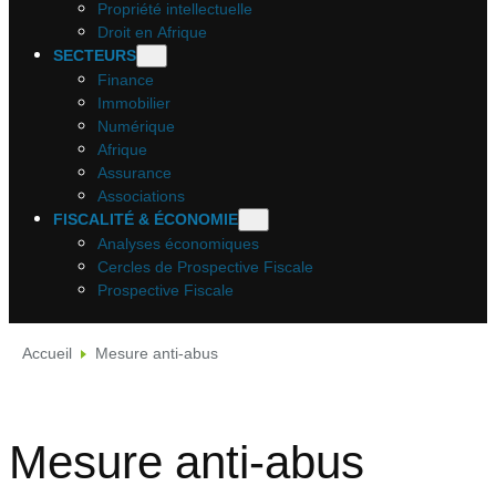
Propriété intellectuelle
Droit en Afrique
SECTEURS
Finance
Immobilier
Numérique
Afrique
Assurance
Associations
FISCALITÉ & ÉCONOMIE
Analyses économiques
Cercles de Prospective Fiscale
Prospective Fiscale
Accueil
Mesure anti-abus
Mesure anti-abus