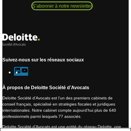
S’abonner à notre newsletter
Suivez-nous sur les réseaux sociaux
L
Y
i
o
n
u
À propos de Deloitte Société d’Avocats
k
T
Deloitte Société d’Avocats est l’un des premiers cabinets de
e
u
conseil français, spécialisé en stratégies fiscales et juridiques
d
b
internationales. Notre cabinet compte aujourd’hui plus de 640
I
e
professionnels parmi lesquels 77 associés.
n
Deloitte Société d’Avocats est une entité du réseau Deloitte, une