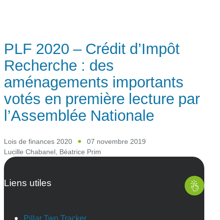
PLF 2020 – Crédit d’Impôt
Recherche : des
aménagements importants
votés en première lecture par
l’Assemblée Nationale
Lois de finances 2020
07 novembre 2019
Lucille Chabanel
,
Béatrice Prim
Liens utiles
Pillar Two Tracker