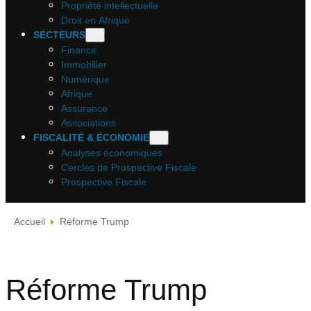
Propriété intellectuelle
Droit en Afrique
SECTEURS
Finance
Immobilier
Numérique
Afrique
Assurance
Associations
FISCALITÉ & ÉCONOMIE
Analyses économiques
Cercles de Prospective Fiscale
Prospective Fiscale
Accueil
Réforme Trump
Réforme Trump