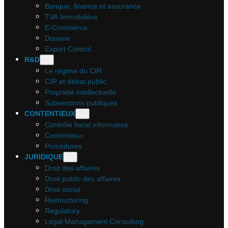
Banque, finance et assurance
TVA Immobilière
E-Commerce
Douane
Export Control
R&D
Le régime du CIR
CIR et débat public
Propriété intellectuelle
Subventions publiques
CONTENTIEUX
Contrôle fiscal informatisé
Contentieux
Procédures
JURIDIQUE
Droit des affaires
Droit public des affaires
Droit social
Restructuring
Regulatory
Legal Management Consulting