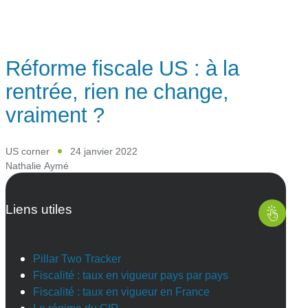
Réforme fiscale US : à la
rentrée, rien ne change,
vraiment ?
US corner
24 janvier 2022
Nathalie Aymé
Liens utiles
Pillar Two Tracker
Fiscalité : taux en vigueur pays par pays
Fiscalité : taux en vigueur en France