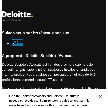
Suivez-nous sur les réseaux sociaux
L
Y
i
o
n
u
À propos de Deloitte Société d’Avocats
k
T
Deloitte Société d’Avocats est l’un des premiers cabinets de
e
u
conseil français, spécialisé en stratégies fiscales et juridiques
d
b
internationales. Notre cabinet compte aujourd’hui plus de 640
I
e
professionnels parmi lesquels 77 associés.
n
Deloitte Société d’Avocats est une entité du réseau Deloitte, une
des premières organisations mondiales de services
Deloitte Société d’Avocats and Deloitte use strictly
professionnels et à ce titre, travaille avec les 50 000 fiscalistes
necessary cookies and similar technologies to operate this
et juristes de Deloitte situés dans 150 pays.
website and to provide you with a more personalized user