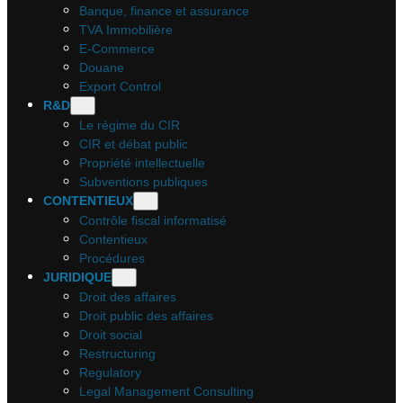
Banque, finance et assurance
TVA Immobilière
E-Commerce
Douane
Export Control
R&D
Le régime du CIR
CIR et débat public
Propriété intellectuelle
Subventions publiques
CONTENTIEUX
Contrôle fiscal informatisé
Contentieux
Procédures
JURIDIQUE
Droit des affaires
Droit public des affaires
Droit social
Restructuring
Regulatory
Legal Management Consulting