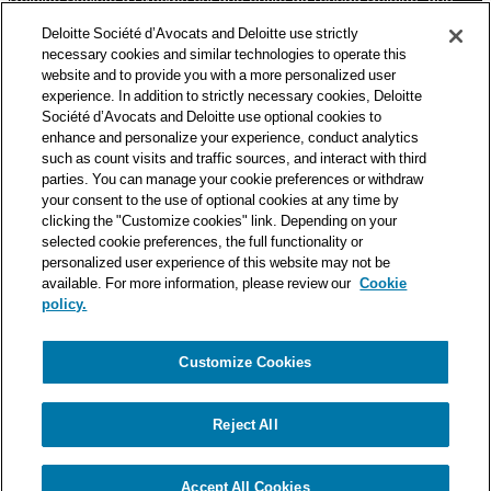
des premières organisations mondiales de services
Deloitte Société d’Avocats and Deloitte use strictly
professionnels et à ce titre, travaille avec les 50 000 fiscalistes
necessary cookies and similar technologies to operate this
et juristes de Deloitte situés dans 150 pays.
website and to provide you with a more personalized user
experience. In addition to strictly necessary cookies, Deloitte
Les informations contenues sur ce blog ont pour objectif
Société d’Avocats and Deloitte use optional cookies to
d’informer ses lecteurs de manière générale. Elles ne peuvent
enhance and personalize your experience, conduct analytics
en aucun cas se substituer à un conseil délivré par un
such as count visits and traffic sources, and interact with third
professionnel en fonction d’une situation donnée. Un soin
parties. You can manage your cookie preferences or withdraw
particulier est apporté à la rédaction de nos articles, néanmoins
your consent to the use of optional cookies at any time by
Deloitte Société d’Avocats décline toute responsabilité relative
clicking the "Customize cookies" link. Depending on your
selected cookie preferences, the full functionality or
aux éventuelles erreurs et omissions qu’ils pourraient contenir.​
personalized user experience of this website may not be
available. For more information, please review our
Cookie
policy.
Customize Cookies
Politique de confidentialité
Mentions légales
Politique de cookies
Reject All
© Deloitte Société d’Avocats. Une entité du réseau Deloitte.
Accept All Cookies