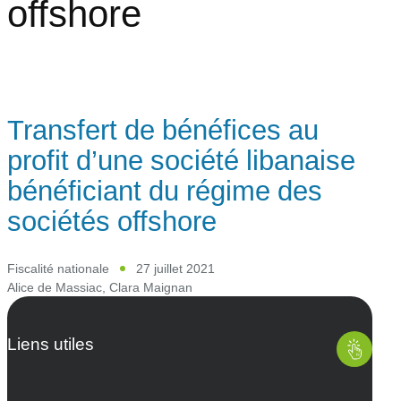
offshore
Transfert de bénéfices au
profit d’une société libanaise
bénéficiant du régime des
sociétés offshore
Fiscalité nationale
27 juillet 2021
Alice de Massiac
,
Clara Maignan
Liens utiles