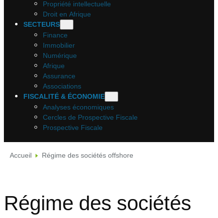
Propriété intellectuelle
Droit en Afrique
SECTEURS
Finance
Immobilier
Numérique
Afrique
Assurance
Associations
FISCALITÉ & ÉCONOMIE
Analyses économiques
Cercles de Prospective Fiscale
Prospective Fiscale
Accueil
Régime des sociétés offshore
Régime des sociétés