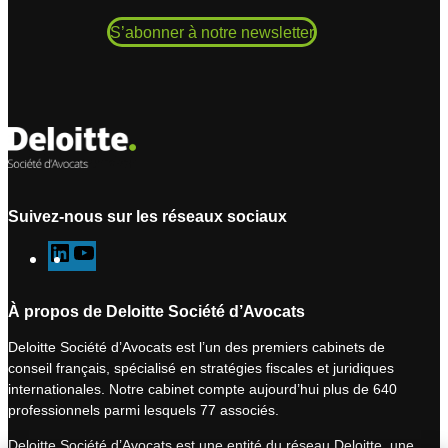
S’abonner à notre newsletter
Suivez-nous sur les réseaux sociaux
L
Y
i
o
n
u
À propos de Deloitte Société d’Avocats
k
T
Deloitte Société d’Avocats est l’un des premiers cabinets de
e
u
conseil français, spécialisé en stratégies fiscales et juridiques
d
b
internationales. Notre cabinet compte aujourd’hui plus de 640
I
e
professionnels parmi lesquels 77 associés.
n
Deloitte Société d’Avocats est une entité du réseau Deloitte, une