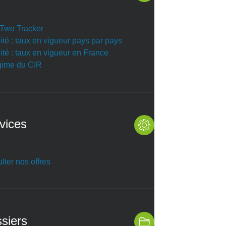
r Two Tracker
ité : taux en vigueur pays par pays
ité : taux en vigueur en France
gime du CIR
vices
lter nos offres
siers