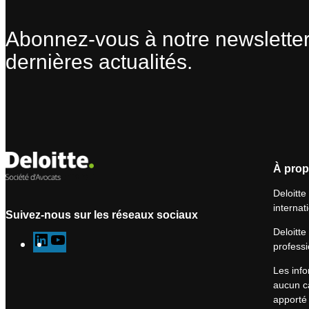
Abonnez-vous à notre newsletter
dernières actualités.
À prop
Deloitte
internat
Suivez-nous sur les réseaux sociaux
Deloitte
L
Y
professi
i
o
Les info
n
u
aucun ca
k
T
apporté 
e
u