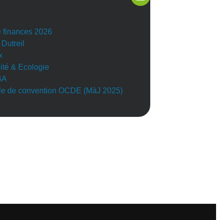
e finances 2026
 Dutreil
x
lité & Ecologie
BA
e de convention OCDE (MàJ 2025)