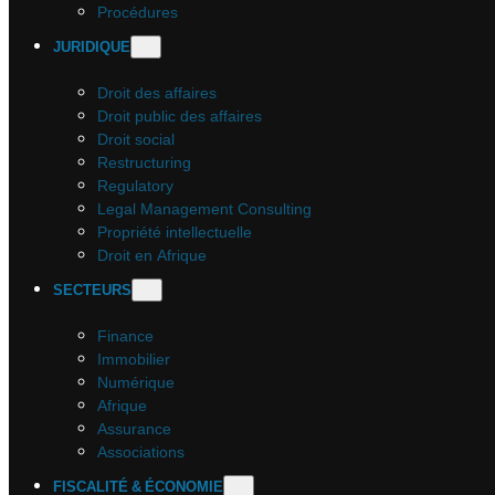
Procédures
JURIDIQUE
Droit des affaires
Droit public des affaires
Droit social
Restructuring
Regulatory
Legal Management Consulting
Propriété intellectuelle
Droit en Afrique
SECTEURS
Finance
Immobilier
Numérique
Afrique
Assurance
Associations
FISCALITÉ & ÉCONOMIE