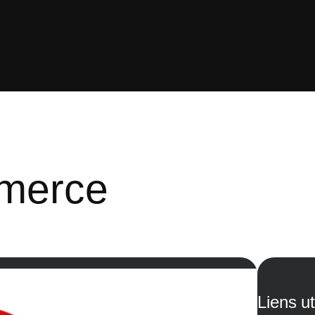
mmerce
Liens ut