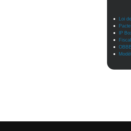
Loi d
Pacte
IP Bo
Fisca
OBB
Modèl