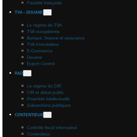
Fiscalité française
TVA – DOUANE
Le régime de TVA
TVA européenne
Banque, finance et assurance
TVA Immobilière
E-Commerce
Douane
Export Control
R&D
Le régime du CIR
CIR et débat public
Propriété intellectuelle
Subventions publiques
CONTENTIEUX
Contrôle fiscal informatisé
Contentieux