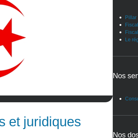
Pilla
Fiscal
Fiscal
Le ré
Nos ser
Consu
s et juridiques
Nos dos