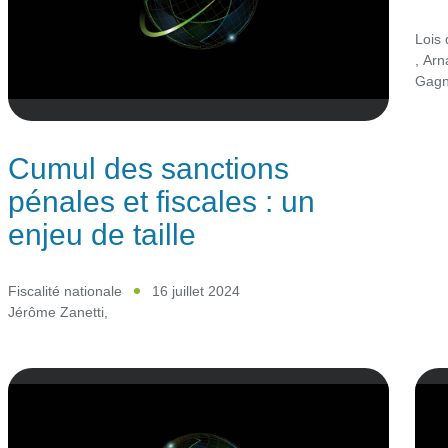
Lois 
,
Arn
Gagn
Cumul des sanctions
pénales et fiscales : un
enjeu de taille
Fiscalité nationale
16 juillet 2024
Jérôme Zanetti
,