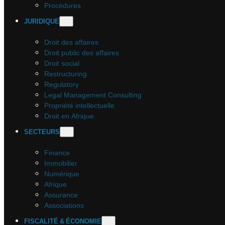
Procédures
JURIDIQUE
Droit des affaires
Droit public des affaires
Droit social
Restructuring
Regulatory
Legal Management Consulting
Propriété intellectuelle
Droit en Afrique
SECTEURS
Finance
Immobilier
Numérique
Afrique
Assurance
Associations
FISCALITÉ & ÉCONOMIE