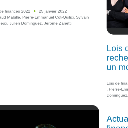
de finances 2022
25 janvier 2022
aud Mabille
,
Pierre-Emmanuel Cot-Quilici
,
Sylvain
eux
,
Julien Dominguez
,
Jérôme Zanetti
Lois 
reche
un mo
Lois de fin
,
Pierre-Emm
Dominguez
Actua
finan