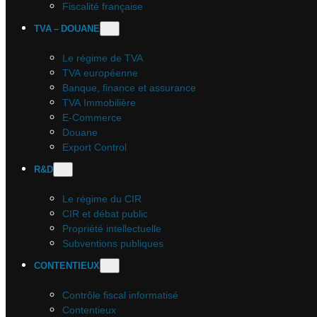
Fiscalité française
TVA – DOUANE
Le régime de TVA
TVA européenne
Banque, finance et assurance
TVA Immobilière
E-Commerce
Douane
Export Control
R&D
Le régime du CIR
CIR et débat public
Propriété intellectuelle
Subventions publiques
CONTENTIEUX
Contrôle fiscal informatisé
Contentieux