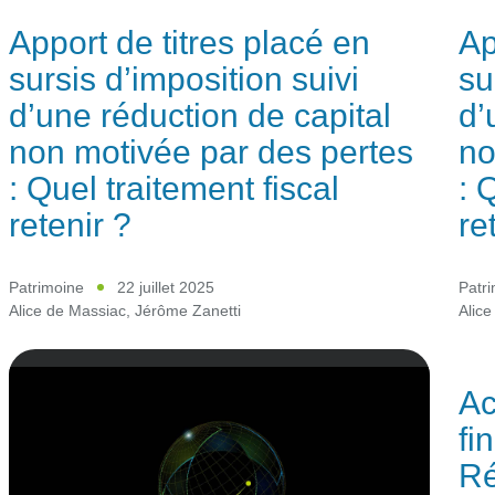
Apport de titres placé en
Ap
sursis d’imposition suivi
su
d’une réduction de capital
d’
non motivée par des pertes
no
: Quel traitement fiscal
: 
retenir ?
re
Patrimoine
22 juillet 2025
Patr
Alice de Massiac
,
Jérôme Zanetti
Alice
Ac
fi
Ré