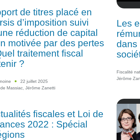
port de titres placé en
rsis d’imposition suivi
Les e
une réduction de capital
rémun
n motivée par des pertes
dans 
Quel traitement fiscal
socié
tenir ?
Fiscalité na
Jérôme Zan
imoine
22 juillet 2025
 de Massiac
,
Jérôme Zanetti
tualités fiscales et Loi de
nances 2022 : Spécial
gions