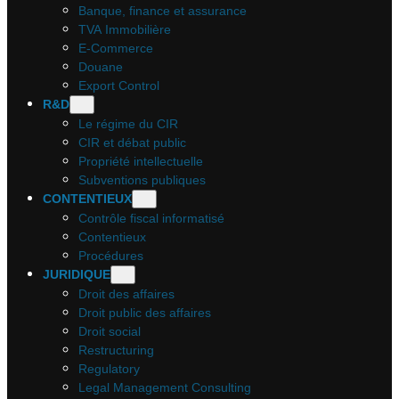
Banque, finance et assurance
TVA Immobilière
E-Commerce
Douane
Export Control
R&D
Le régime du CIR
CIR et débat public
Propriété intellectuelle
Subventions publiques
CONTENTIEUX
Contrôle fiscal informatisé
Contentieux
Procédures
JURIDIQUE
Droit des affaires
Droit public des affaires
Droit social
Restructuring
Regulatory
Legal Management Consulting