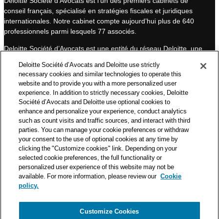
Deloitte Société d’Avocats est l’un des premiers cabinets de
e
u
conseil français, spécialisé en stratégies fiscales et juridiques
d
b
internationales. Notre cabinet compte aujourd’hui plus de 640
I
e
professionnels parmi lesquels 77 associés.
n
Deloitte Société d’Avocats est une entité du réseau Deloitte, une
des premières organisations mondiales de services
Deloitte Société d’Avocats and Deloitte use strictly
professionnels et à ce titre, travaille avec les 50 000 fiscalistes
necessary cookies and similar technologies to operate this
et juristes de Deloitte situés dans 150 pays.
website and to provide you with a more personalized user
experience. In addition to strictly necessary cookies, Deloitte
Les informations contenues sur ce blog ont pour objectif
Société d’Avocats and Deloitte use optional cookies to
d’informer ses lecteurs de manière générale. Elles ne peuvent
enhance and personalize your experience, conduct analytics
en aucun cas se substituer à un conseil délivré par un
such as count visits and traffic sources, and interact with third
professionnel en fonction d’une situation donnée. Un soin
parties. You can manage your cookie preferences or withdraw
particulier est apporté à la rédaction de nos articles, néanmoins
your consent to the use of optional cookies at any time by
Deloitte Société d’Avocats décline toute responsabilité relative
clicking the "Customize cookies" link. Depending on your
aux éventuelles erreurs et omissions qu’ils pourraient contenir.​
selected cookie preferences, the full functionality or
personalized user experience of this website may not be
available. For more information, please review our
Cookie
policy.
Customize Cookies
Politique de confidentialité