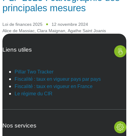
principales mesures
Loi de finances 2025
12 novembre 2024
Alice de Massiac
,
Clara Maignan
,
Agathe Saint Joanis
Liens utiles
Pillar Two Tracker
Fiscalité : taux en vigueur pays par pays
Fiscalité : taux en vigueur en France
Le régime du CIR
Nos services