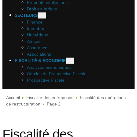
Propriété intellectuelle
Droit en Afrique
SECTEURS
Finance
Immobilier
Numérique
Afrique
Assurance
Associations
FISCALITÉ & ÉCONOMIE
Analyses économiques
Cercles de Prospective Fiscale
Prospective Fiscale
Accueil
Fiscalité des entreprises
Fiscalité des opérations
de restructuration
Page 2
Fiscalité des