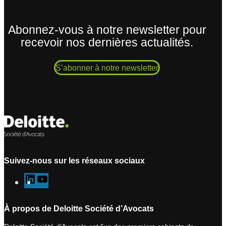
Abonnez-vous à notre newsletter pour
recevoir nos dernières actualités.
S’abonner à notre newsletter
Suivez-nous sur les réseaux sociaux
L
Y
i
o
n
u
À propos de Deloitte Société d’Avocats
k
T