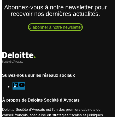
Abonnez-vous à notre newsletter pour
recevoir nos dernières actualités.
S’abonner à notre newsletter
Suivez-nous sur les réseaux sociaux
L
Y
i
o
n
u
À propos de Deloitte Société d’Avocats
k
T
Deloitte Société d’Avocats est l’un des premiers cabinets de
e
u
conseil français, spécialisé en stratégies fiscales et juridiques
d
b