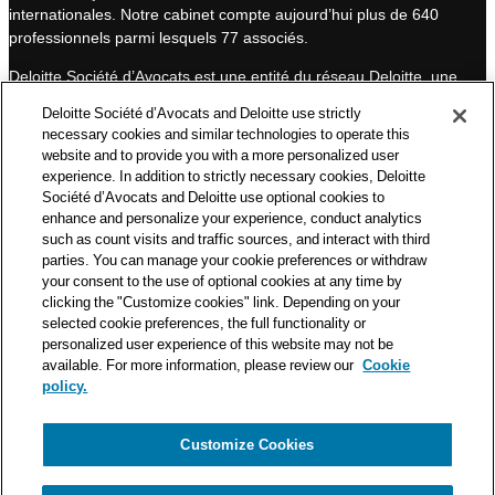
internationales. Notre cabinet compte aujourd’hui plus de 640
I
e
professionnels parmi lesquels 77 associés.
n
Deloitte Société d’Avocats est une entité du réseau Deloitte, une
des premières organisations mondiales de services
Deloitte Société d’Avocats and Deloitte use strictly
professionnels et à ce titre, travaille avec les 50 000 fiscalistes
necessary cookies and similar technologies to operate this
et juristes de Deloitte situés dans 150 pays.
website and to provide you with a more personalized user
experience. In addition to strictly necessary cookies, Deloitte
Les informations contenues sur ce blog ont pour objectif
Société d’Avocats and Deloitte use optional cookies to
d’informer ses lecteurs de manière générale. Elles ne peuvent
enhance and personalize your experience, conduct analytics
en aucun cas se substituer à un conseil délivré par un
such as count visits and traffic sources, and interact with third
professionnel en fonction d’une situation donnée. Un soin
parties. You can manage your cookie preferences or withdraw
particulier est apporté à la rédaction de nos articles, néanmoins
your consent to the use of optional cookies at any time by
Deloitte Société d’Avocats décline toute responsabilité relative
clicking the "Customize cookies" link. Depending on your
aux éventuelles erreurs et omissions qu’ils pourraient contenir.​
selected cookie preferences, the full functionality or
personalized user experience of this website may not be
available. For more information, please review our
Cookie
policy.
Customize Cookies
Politique de confidentialité
Mentions légales
Politique de cookies