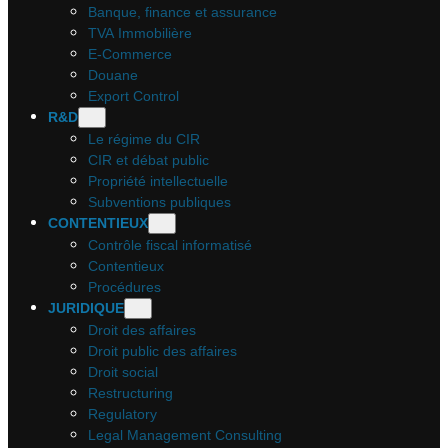
Banque, finance et assurance
TVA Immobilière
E-Commerce
Douane
Export Control
R&D
Le régime du CIR
CIR et débat public
Propriété intellectuelle
Subventions publiques
CONTENTIEUX
Contrôle fiscal informatisé
Contentieux
Procédures
JURIDIQUE
Droit des affaires
Droit public des affaires
Droit social
Restructuring
Regulatory
Legal Management Consulting