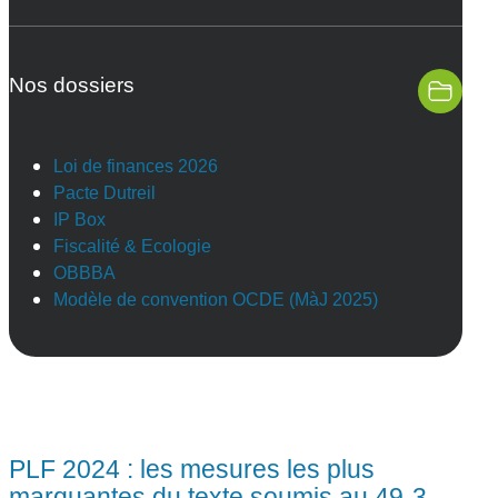
Nos dossiers
Loi de finances 2026
Pacte Dutreil
IP Box
Fiscalité & Ecologie
OBBBA
Modèle de convention OCDE (MàJ 2025)
PLF 2024 : les mesures les plus
marquantes du texte soumis au 49-3