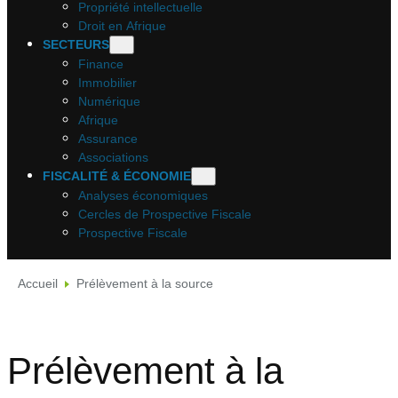
Propriété intellectuelle
Droit en Afrique
SECTEURS
Finance
Immobilier
Numérique
Afrique
Assurance
Associations
FISCALITÉ & ÉCONOMIE
Analyses économiques
Cercles de Prospective Fiscale
Prospective Fiscale
Accueil
Prélèvement à la source
Prélèvement à la