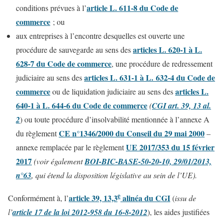
article L. 611-8 du Code de
conditions prévues à l’
commerce
; ou
aux entreprises à l’encontre desquelles est ouverte une
articles L. 620-1 à L.
procédure de sauvegarde au sens des
628-7 du Code de commerce
, une procédure de redressement
articles L. 631-1 à L. 632-4 du Code de
judiciaire au sens des
commerce
articles L.
ou de liquidation judiciaire au sens des
640-1 à L. 644-6 du Code de commerce
(
CGI art. 39, 13 al.
2
) ou toute procédure d’insolvabilité mentionnée à l’annexe A
CE n°1346/2000 du Conseil du 29 mai 2000
du règlement
–
UE 2017/353 du 15 février
annexe remplacée par le règlement
2017
(voir également
BOI-BIC-BASE-50-20-10, 29/01/2013,
n°63
, qui étend la disposition législative au sein de l’UE)
.
e
article 39, 13,3
alinéa du CGI
Conformément à, l’
(
issu de
l’
article 17 de la loi 2012-958 du 16-8-2012
), les aides justifiées