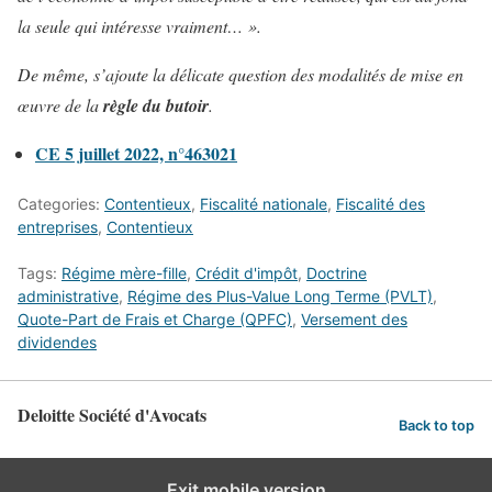
la seule qui intéresse vraiment… ».
De même, s’ajoute la délicate question des modalités de mise en
œuvre de la
règle du butoir
.
CE 5 juillet 2022, n°463021
Categories:
Contentieux
,
Fiscalité nationale
,
Fiscalité des
entreprises
,
Contentieux
Tags:
Régime mère-fille
,
Crédit d'impôt
,
Doctrine
administrative
,
Régime des Plus-Value Long Terme (PVLT)
,
Quote-Part de Frais et Charge (QPFC)
,
Versement des
dividendes
Deloitte Société d'Avocats
Back to top
Exit mobile version