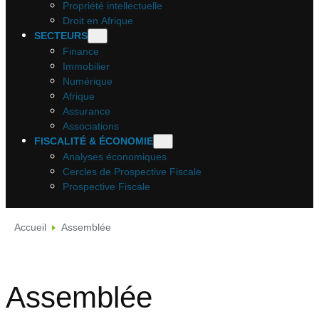
Propriété intellectuelle
Droit en Afrique
SECTEURS
Finance
Immobilier
Numérique
Afrique
Assurance
Associations
FISCALITÉ & ÉCONOMIE
Analyses économiques
Cercles de Prospective Fiscale
Prospective Fiscale
Accueil
Assemblée
Assemblée