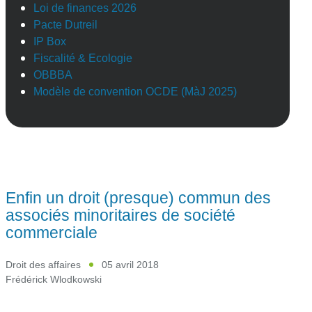
Loi de finances 2026
Pacte Dutreil
IP Box
Fiscalité & Ecologie
OBBBA
Modèle de convention OCDE (MàJ 2025)
Enfin un droit (presque) commun des
associés minoritaires de société
commerciale
Droit des affaires
05 avril 2018
Frédérick Wlodkowski