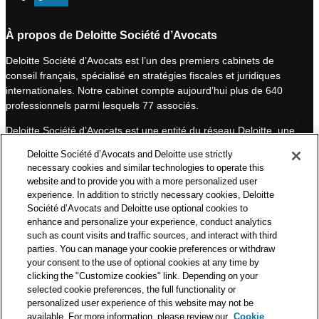
i
o
n
u
À propos de Deloitte Société d’Avocats
k
T
Deloitte Société d’Avocats est l’un des premiers cabinets de
e
u
conseil français, spécialisé en stratégies fiscales et juridiques
d
b
internationales. Notre cabinet compte aujourd’hui plus de 640
I
e
professionnels parmi lesquels 77 associés.
n
Deloitte Société d’Avocats est une entité du réseau Deloitte, une
des premières organisations mondiales de services
Deloitte Société d’Avocats and Deloitte use strictly
professionnels et à ce titre, travaille avec les 50 000 fiscalistes
necessary cookies and similar technologies to operate this
et juristes de Deloitte situés dans 150 pays.
website and to provide you with a more personalized user
experience. In addition to strictly necessary cookies, Deloitte
Les informations contenues sur ce blog ont pour objectif
Société d’Avocats and Deloitte use optional cookies to
d’informer ses lecteurs de manière générale. Elles ne peuvent
enhance and personalize your experience, conduct analytics
en aucun cas se substituer à un conseil délivré par un
such as count visits and traffic sources, and interact with third
professionnel en fonction d’une situation donnée. Un soin
parties. You can manage your cookie preferences or withdraw
particulier est apporté à la rédaction de nos articles, néanmoins
your consent to the use of optional cookies at any time by
Deloitte Société d’Avocats décline toute responsabilité relative
clicking the "Customize cookies" link. Depending on your
selected cookie preferences, the full functionality or
aux éventuelles erreurs et omissions qu’ils pourraient contenir.​
personalized user experience of this website may not be
available. For more information, please review our
Cookie