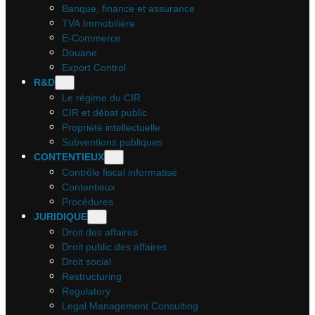
Banque, finance et assurance
TVA Immobilière
E-Commerce
Douane
Export Control
R&D
Le régime du CIR
CIR et débat public
Propriété intellectuelle
Subventions publiques
CONTENTIEUX
Contrôle fiscal informatisé
Contentieux
Procédures
JURIDIQUE
Droit des affaires
Droit public des affaires
Droit social
Restructuring
Regulatory
Legal Management Consulting