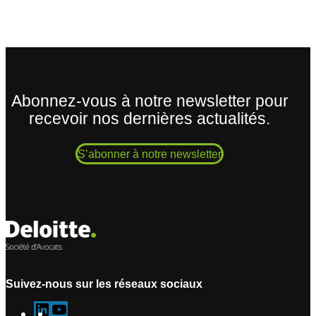
Abonnez-vous à notre newsletter pour
recevoir nos dernières actualités.
S’abonner à notre newsletter
Suivez-nous sur les réseaux sociaux
L
Y