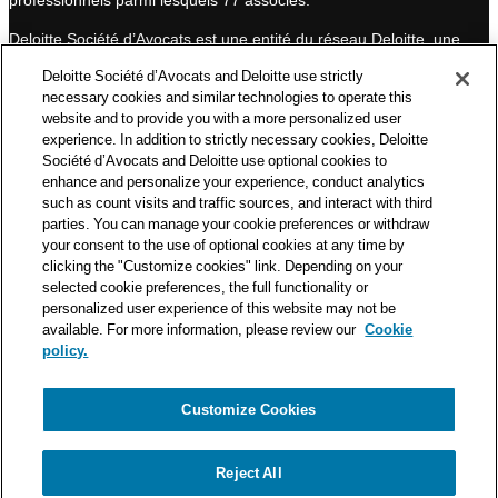
n
Deloitte Société d’Avocats est une entité du réseau Deloitte, une
des premières organisations mondiales de services
Deloitte Société d’Avocats and Deloitte use strictly
professionnels et à ce titre, travaille avec les 50 000 fiscalistes
necessary cookies and similar technologies to operate this
et juristes de Deloitte situés dans 150 pays.
website and to provide you with a more personalized user
experience. In addition to strictly necessary cookies, Deloitte
Les informations contenues sur ce blog ont pour objectif
Société d’Avocats and Deloitte use optional cookies to
d’informer ses lecteurs de manière générale. Elles ne peuvent
enhance and personalize your experience, conduct analytics
en aucun cas se substituer à un conseil délivré par un
such as count visits and traffic sources, and interact with third
professionnel en fonction d’une situation donnée. Un soin
parties. You can manage your cookie preferences or withdraw
particulier est apporté à la rédaction de nos articles, néanmoins
your consent to the use of optional cookies at any time by
Deloitte Société d’Avocats décline toute responsabilité relative
clicking the "Customize cookies" link. Depending on your
aux éventuelles erreurs et omissions qu’ils pourraient contenir.​
selected cookie preferences, the full functionality or
personalized user experience of this website may not be
available. For more information, please review our
Cookie
policy.
Customize Cookies
Politique de confidentialité
Mentions légales
Politique de cookies
Reject All