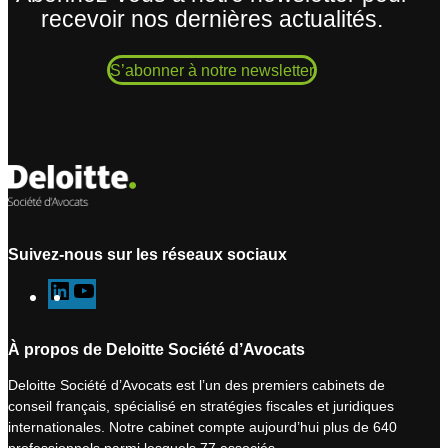
recevoir nos dernières actualités.
S’abonner à notre newsletter
Suivez-nous sur les réseaux sociaux
L
Y
i
o
n
u
À propos de Deloitte Société d’Avocats
k
T
Deloitte Société d’Avocats est l’un des premiers cabinets de
e
u
conseil français, spécialisé en stratégies fiscales et juridiques
d
b
internationales. Notre cabinet compte aujourd’hui plus de 640
I
e
professionnels parmi lesquels 77 associés.