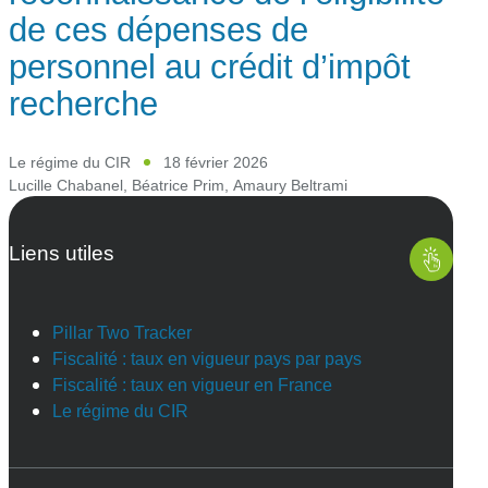
de ces dépenses de
personnel au crédit d’impôt
recherche
Le régime du CIR
18 février 2026
Lucille Chabanel
,
Béatrice Prim
,
Amaury Beltrami
Liens utiles
Pillar Two Tracker
Fiscalité : taux en vigueur pays par pays
Fiscalité : taux en vigueur en France
Le régime du CIR