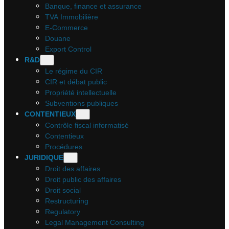
Banque, finance et assurance
TVA Immobilière
E-Commerce
Douane
Export Control
R&D
Le régime du CIR
CIR et débat public
Propriété intellectuelle
Subventions publiques
CONTENTIEUX
Contrôle fiscal informatisé
Contentieux
Procédures
JURIDIQUE
Droit des affaires
Droit public des affaires
Droit social
Restructuring
Regulatory
Legal Management Consulting