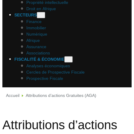
Propriété intellectuelle
Droit en Afrique
SECTEURS
Finance
Immobilier
Numérique
Afrique
Assurance
Associations
FISCALITÉ & ÉCONOMIE
Analyses économiques
Cercles de Prospective Fiscale
Prospective Fiscale
Accueil
Attributions d’actions Gratuites (AGA)
Attributions d’actions