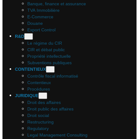
Banque, finance et assurance
TVA Immobilière
E-Commerce
Douane
Export Control
R&D
Le régime du CIR
CIR et débat public
Propriété intellectuelle
Subventions publiques
CONTENTIEUX
Contrôle fiscal informatisé
Contentieux
Procédures
JURIDIQUE
Droit des affaires
Droit public des affaires
Droit social
Restructuring
Regulatory
Legal Management Consulting