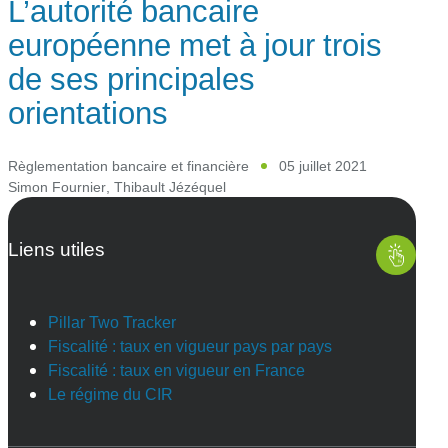
L’autorité bancaire
européenne met à jour trois
de ses principales
orientations
Règlementation bancaire et financière
05 juillet 2021
Simon Fournier
,
Thibault Jézéquel
Liens utiles
Pillar Two Tracker
Fiscalité : taux en vigueur pays par pays
Fiscalité : taux en vigueur en France
Le régime du CIR