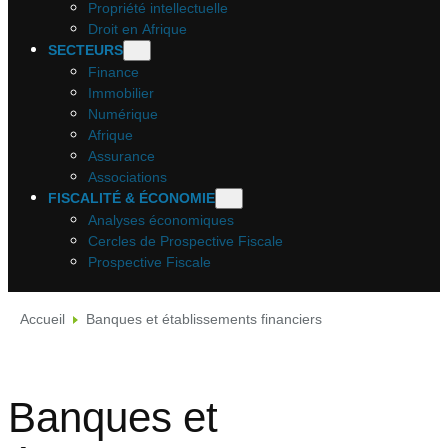
Propriété intellectuelle
Droit en Afrique
SECTEURS
Finance
Immobilier
Numérique
Afrique
Assurance
Associations
FISCALITÉ & ÉCONOMIE
Analyses économiques
Cercles de Prospective Fiscale
Prospective Fiscale
Accueil
Banques et établissements financiers
Banques et