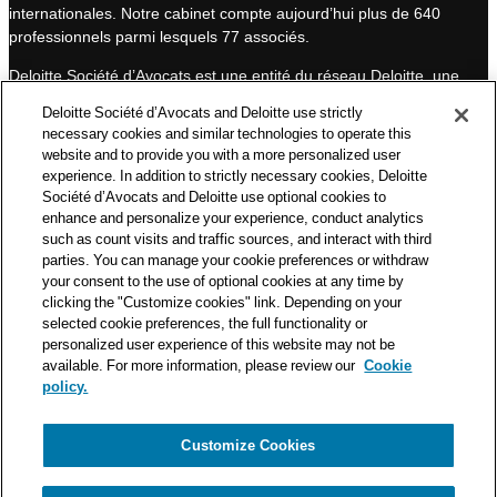
internationales. Notre cabinet compte aujourd’hui plus de 640
I
e
professionnels parmi lesquels 77 associés.
n
Deloitte Société d’Avocats est une entité du réseau Deloitte, une
des premières organisations mondiales de services
Deloitte Société d’Avocats and Deloitte use strictly
professionnels et à ce titre, travaille avec les 50 000 fiscalistes
necessary cookies and similar technologies to operate this
et juristes de Deloitte situés dans 150 pays.
website and to provide you with a more personalized user
experience. In addition to strictly necessary cookies, Deloitte
Les informations contenues sur ce blog ont pour objectif
Société d’Avocats and Deloitte use optional cookies to
d’informer ses lecteurs de manière générale. Elles ne peuvent
enhance and personalize your experience, conduct analytics
en aucun cas se substituer à un conseil délivré par un
such as count visits and traffic sources, and interact with third
professionnel en fonction d’une situation donnée. Un soin
parties. You can manage your cookie preferences or withdraw
particulier est apporté à la rédaction de nos articles, néanmoins
your consent to the use of optional cookies at any time by
Deloitte Société d’Avocats décline toute responsabilité relative
clicking the "Customize cookies" link. Depending on your
selected cookie preferences, the full functionality or
aux éventuelles erreurs et omissions qu’ils pourraient contenir.​
personalized user experience of this website may not be
available. For more information, please review our
Cookie
policy.
Customize Cookies
Politique de confidentialité
Mentions légales
Politique de cookies