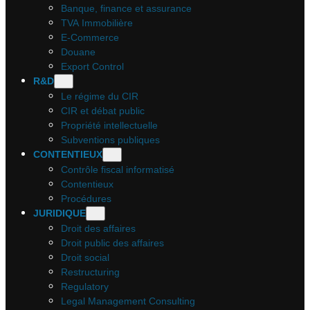
Banque, finance et assurance
TVA Immobilière
E-Commerce
Douane
Export Control
R&D
Le régime du CIR
CIR et débat public
Propriété intellectuelle
Subventions publiques
CONTENTIEUX
Contrôle fiscal informatisé
Contentieux
Procédures
JURIDIQUE
Droit des affaires
Droit public des affaires
Droit social
Restructuring
Regulatory
Legal Management Consulting