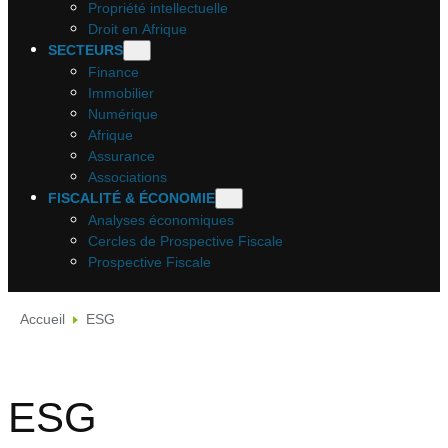
Propriété intellectuelle
Droit en Afrique
SECTEURS
Finance
Immobilier
Numérique
Afrique
Assurance
Associations
FISCALITÉ & ÉCONOMIE
Analyses économiques
Cercles de Prospective Fiscale
Prospective Fiscale
Accueil
ESG
ESG