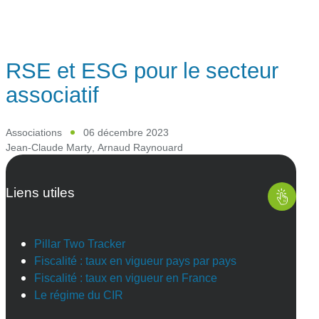
RSE et ESG pour le secteur
associatif
Associations
06 décembre 2023
Jean-Claude Marty
,
Arnaud Raynouard
Liens utiles
Pillar Two Tracker
Fiscalité : taux en vigueur pays par pays
Fiscalité : taux en vigueur en France
Le régime du CIR