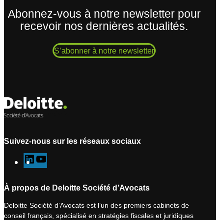
Abonnez-vous à notre newsletter pour
recevoir nos dernières actualités.
S’abonner à notre newsletter
Suivez-nous sur les réseaux sociaux
L
Y
i
o
n
u
À propos de Deloitte Société d’Avocats
k
T
Deloitte Société d’Avocats est l’un des premiers cabinets de
e
u
conseil français, spécialisé en stratégies fiscales et juridiques
d
b