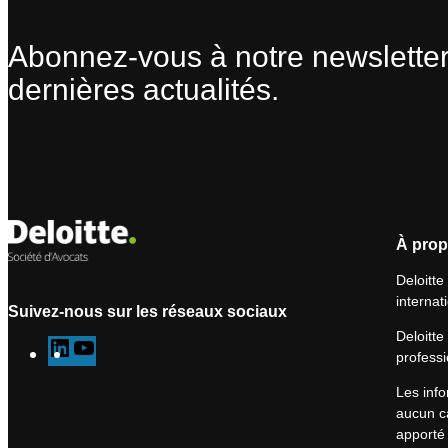
Abonnez-vous à notre newsletter
dernières actualités.
À prop
Deloitte
internat
Suivez-nous sur les réseaux sociaux
Deloitte
L
Y
professi
i
o
Les info
n
u
aucun ca
k
T
apporté 
e
u