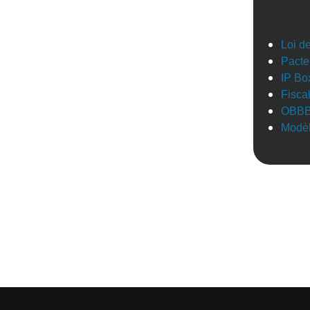
Loi d
Pacte
IP Bo
Fisca
OBB
Modèl