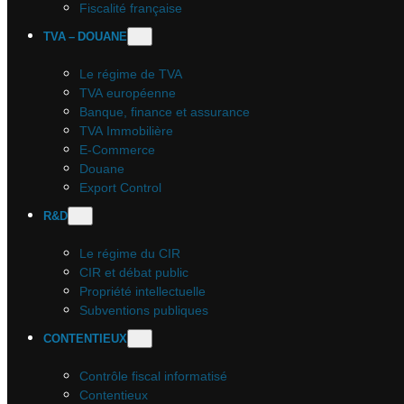
Fiscalité française
TVA – DOUANE
Le régime de TVA
TVA européenne
Banque, finance et assurance
TVA Immobilière
E-Commerce
Douane
Export Control
R&D
Le régime du CIR
CIR et débat public
Propriété intellectuelle
Subventions publiques
CONTENTIEUX
Contrôle fiscal informatisé
Contentieux