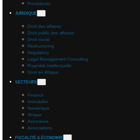
Procédures
JURIDIQUE
Droit des affaires
Droit public des affaires
Droit social
Restructuring
Regulatory
Legal Management Consulting
Propriété intellectuelle
Droit en Afrique
SECTEURS
Finance
Immobilier
Numérique
Afrique
Assurance
Associations
FISCALITÉ & ÉCONOMIE