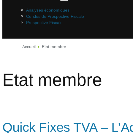
Analyses économiques
Cercles de Prospective Fiscale
Prospective Fiscale
Accueil
Etat membre
Etat membre
Quick Fixes TVA – L’Ad