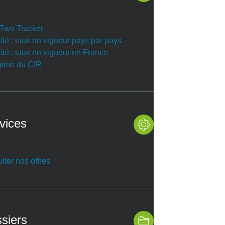
r Two Tracker
ité : taux en vigueur pays par pays
ité : taux en vigueur en France
gime du CIR
vices
lter nos offres
siers