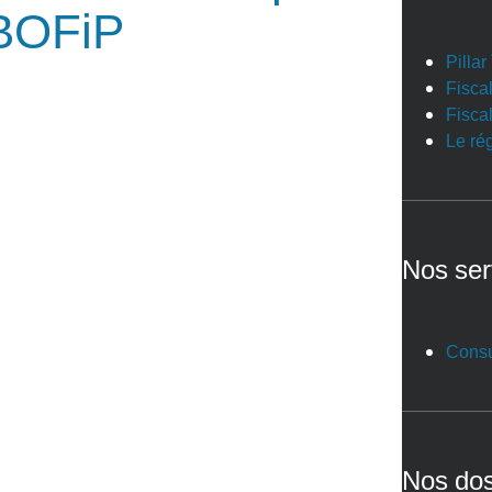
 BOFiP
Pilla
Fiscal
Fiscal
Le ré
Nos ser
Consu
Nos dos