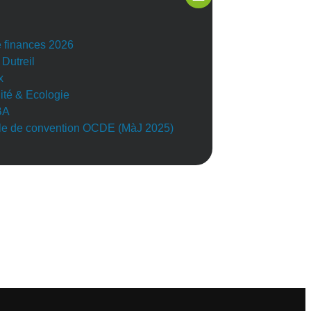
e finances 2026
 Dutreil
x
lité & Ecologie
BA
e de convention OCDE (MàJ 2025)