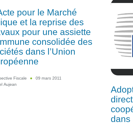
Acte pour le Marché
ique et la reprise des
avaux pour une assiette
mmune consolidée des
ciétés dans l’Union
ropéenne
ective Fiscale
09 mars 2011
el Aujean
Adopt
direct
coopé
dans 