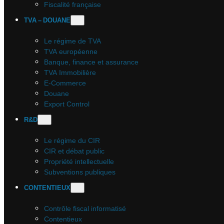
Fiscalité française
TVA – DOUANE
Le régime de TVA
TVA européenne
Banque, finance et assurance
TVA Immobilière
E-Commerce
Douane
Export Control
R&D
Le régime du CIR
CIR et débat public
Propriété intellectuelle
Subventions publiques
CONTENTIEUX
Contrôle fiscal informatisé
Contentieux