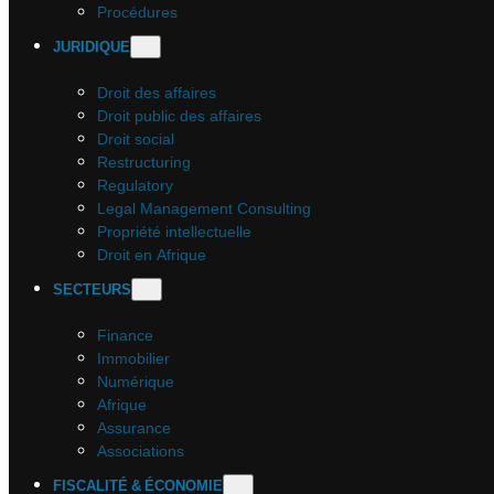
Procédures
JURIDIQUE
Droit des affaires
Droit public des affaires
Droit social
Restructuring
Regulatory
Legal Management Consulting
Propriété intellectuelle
Droit en Afrique
SECTEURS
Finance
Immobilier
Numérique
Afrique
Assurance
Associations
FISCALITÉ & ÉCONOMIE