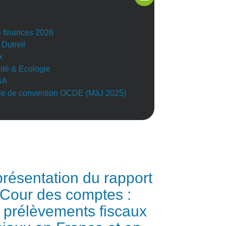
e finances 2026
 Dutreil
x
lité & Ecologie
BA
e de convention OCDE (MàJ 2025)
résentation du rapport
 Cour des comptes :
 prélèvements fiscaux