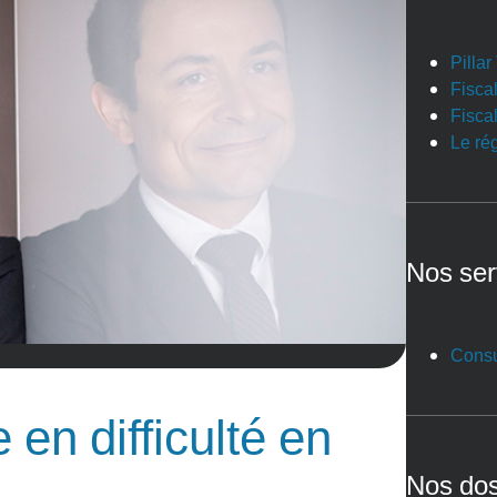
Pilla
Fiscal
Fiscal
Le ré
Nos ser
Consu
 en difficulté en
Nos dos