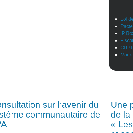
Loi d
Pacte
IP Bo
Fisca
OBB
Modèl
nsultation sur l’avenir du
Une p
stème communautaire de
de la
VA
« Les