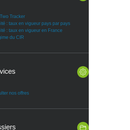
r Two Tracker
ité : taux en vigueur pays par pays
ité : taux en vigueur en France
gime du CIR
vices
lter nos offres
siers