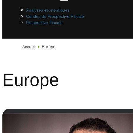
Analyses économiques
Cercles de Prospective Fiscale
Prospective Fiscale
Accueil
Europe
Europe