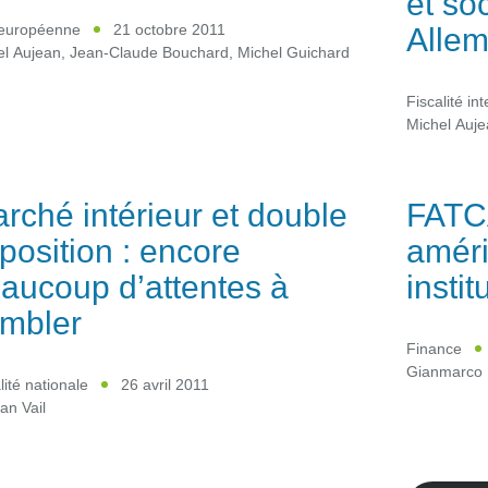
et so
Alle
européenne
21 octobre 2011
el Aujean
,
Jean-Claude Bouchard
,
Michel Guichard
Fiscalité in
Michel Auj
rché intérieur et double
FATCA
position : encore
améri
aucoup d’attentes à
instit
mbler
Finance
Gianmarco 
lité nationale
26 avril 2011
an Vail