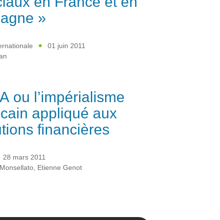
ciaux en France et en
magne »
ternationale
01 juin 2011
ean
 ou l’impérialisme
cain appliqué aux
utions financières
28 mars 2011
Monsellato
,
Etienne Genot