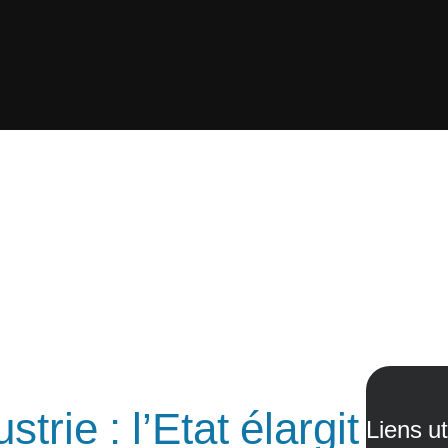
trie : l’Etat élargit
Liens ut