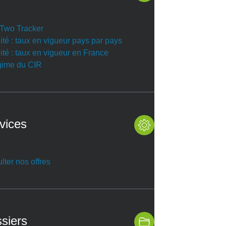
r Two Tracker
ité : taux en vigueur pays par pays
ité : taux en vigueur en France
gime du CIR
vices
lter nos offres
siers