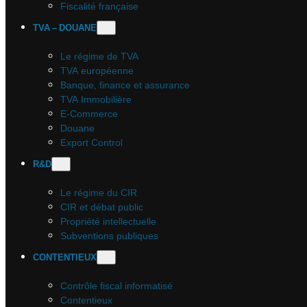
Fiscalité française
TVA – DOUANE
Le régime de TVA
TVA européenne
Banque, finance et assurance
TVA Immobilière
E-Commerce
Douane
Export Control
R&D
Le régime du CIR
CIR et débat public
Propriété intellectuelle
Subventions publiques
CONTENTIEUX
Contrôle fiscal informatisé
Contentieux