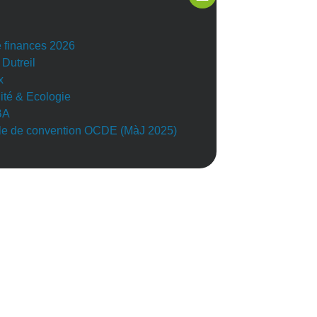
e finances 2026
 Dutreil
x
lité & Ecologie
BA
e de convention OCDE (MàJ 2025)