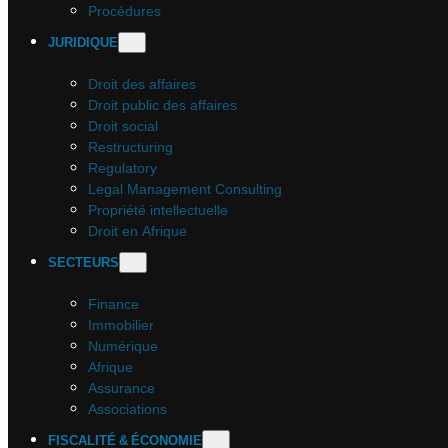
Procédures
JURIDIQUE
Droit des affaires
Droit public des affaires
Droit social
Restructuring
Regulatory
Legal Management Consulting
Propriété intellectuelle
Droit en Afrique
SECTEURS
Finance
Immobilier
Numérique
Afrique
Assurance
Associations
FISCALITÉ & ÉCONOMIE