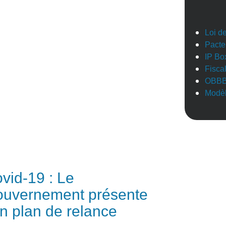
Loi d
Pacte
IP Bo
Fisca
OBB
Modèl
vid-19 : Le
uvernement présente
n plan de relance