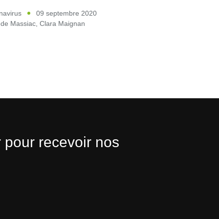
navirus
09 septembre 2020
 de Massiac
,
Clara Maignan
 pour recevoir nos