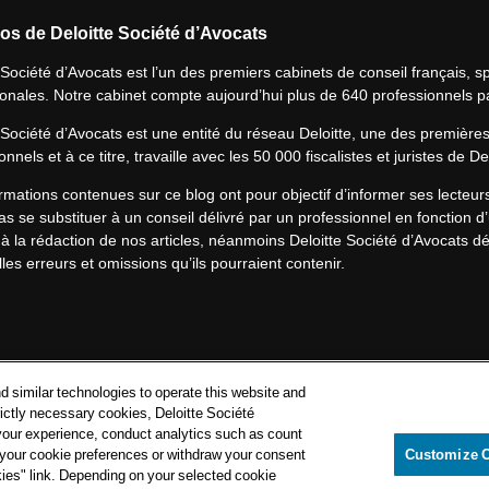
os de Deloitte Société d’Avocats
 Société d’Avocats est l’un des premiers cabinets de conseil français, spé
ionales. Notre cabinet compte aujourd’hui plus de 640 professionnels p
 Société d’Avocats est une entité du réseau Deloitte, une des première
onnels et à ce titre, travaille avec les 50 000 fiscalistes et juristes de D
rmations contenues sur ce blog ont pour objectif d’informer ses lecteu
s se substituer à un conseil délivré par un professionnel en fonction d’
à la rédaction de nos articles, néanmoins Deloitte Société d’Avocats déc
les erreurs et omissions qu’ils pourraient contenir.​
Politique de confidentialité
d similar technologies to operate this website and
Mentions légales
rictly necessary cookies, Deloitte Société
your experience, conduct analytics such as count
Politique de cookies
e your cookie preferences or withdraw your consent
Customize 
kies" link. Depending on your selected cookie