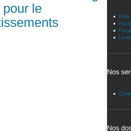
 pour le
Pilla
tissements
Fiscal
Fiscal
Le ré
Nos ser
Consu
Nos dos