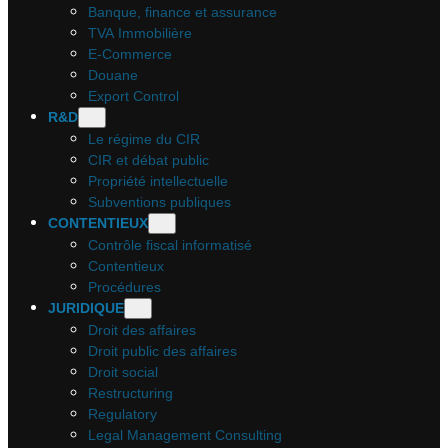
Banque, finance et assurance
TVA Immobilière
E-Commerce
Douane
Export Control
R&D
Le régime du CIR
CIR et débat public
Propriété intellectuelle
Subventions publiques
CONTENTIEUX
Contrôle fiscal informatisé
Contentieux
Procédures
JURIDIQUE
Droit des affaires
Droit public des affaires
Droit social
Restructuring
Regulatory
Legal Management Consulting