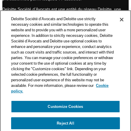
n
Deloitte Société d’Avocats est une entité du réseau Deloitte, une
des premières organisations mondiales de services
Deloitte Société d’Avocats and Deloitte use strictly
professionnels et à ce titre, travaille avec les 50 000 fiscalistes
necessary cookies and similar technologies to operate this
et juristes de Deloitte situés dans 150 pays.
website and to provide you with a more personalized user
experience. In addition to strictly necessary cookies, Deloitte
Les informations contenues sur ce blog ont pour objectif
Société d’Avocats and Deloitte use optional cookies to
d’informer ses lecteurs de manière générale. Elles ne peuvent
enhance and personalize your experience, conduct analytics
en aucun cas se substituer à un conseil délivré par un
such as count visits and traffic sources, and interact with third
professionnel en fonction d’une situation donnée. Un soin
parties. You can manage your cookie preferences or withdraw
particulier est apporté à la rédaction de nos articles, néanmoins
your consent to the use of optional cookies at any time by
Deloitte Société d’Avocats décline toute responsabilité relative
clicking the "Customize cookies" link. Depending on your
selected cookie preferences, the full functionality or
aux éventuelles erreurs et omissions qu’ils pourraient contenir.​
personalized user experience of this website may not be
available. For more information, please review our
Cookie
policy.
Customize Cookies
Politique de confidentialité
Mentions légales
Politique de cookies
Reject All