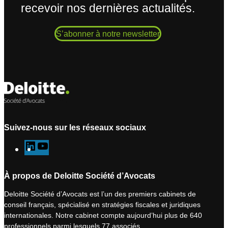
recevoir nos dernières actualités.
S’abonner à notre newsletter
Suivez-nous sur les réseaux sociaux
L
Y
i
o
n
u
À propos de Deloitte Société d’Avocats
k
T
Deloitte Société d’Avocats est l’un des premiers cabinets de
e
u
conseil français, spécialisé en stratégies fiscales et juridiques
d
b
internationales. Notre cabinet compte aujourd’hui plus de 640
I
e
professionnels parmi lesquels 77 associés.