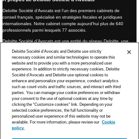
k
T
Deloitte Société d’Avocats est l’un des premiers cabinets de
e
u
conseil français, spécialisé en stratégies fiscales et juridiques
d
b
internationales. Notre cabinet compte aujourd’hui plus de 640
I
e
professionnels parmi lesquels 77 associés.
n
Deloitte Société d’Avocats est une entité du réseau Deloitte, une
des premières organisations mondiales de services
Deloitte Société d’Avocats and Deloitte use strictly
professionnels et à ce titre, travaille avec les 50 000 fiscalistes
necessary cookies and similar technologies to operate this
et juristes de Deloitte situés dans 150 pays.
website and to provide you with a more personalized user
experience. In addition to strictly necessary cookies, Deloitte
Les informations contenues sur ce blog ont pour objectif
Société d’Avocats and Deloitte use optional cookies to
d’informer ses lecteurs de manière générale. Elles ne peuvent
enhance and personalize your experience, conduct analytics
en aucun cas se substituer à un conseil délivré par un
such as count visits and traffic sources, and interact with third
professionnel en fonction d’une situation donnée. Un soin
parties. You can manage your cookie preferences or withdraw
particulier est apporté à la rédaction de nos articles, néanmoins
your consent to the use of optional cookies at any time by
Deloitte Société d’Avocats décline toute responsabilité relative
clicking the "Customize cookies" link. Depending on your
selected cookie preferences, the full functionality or
aux éventuelles erreurs et omissions qu’ils pourraient contenir.​
personalized user experience of this website may not be
available. For more information, please review our
Cookie
policy.