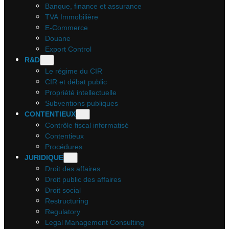
Banque, finance et assurance
TVA Immobilière
E-Commerce
Douane
Export Control
R&D
Le régime du CIR
CIR et débat public
Propriété intellectuelle
Subventions publiques
CONTENTIEUX
Contrôle fiscal informatisé
Contentieux
Procédures
JURIDIQUE
Droit des affaires
Droit public des affaires
Droit social
Restructuring
Regulatory
Legal Management Consulting