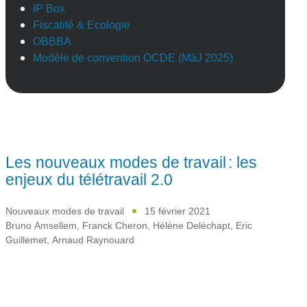
IP Box
Fiscalité & Ecologie
OBBBA
Modèle de convention OCDE (MàJ 2025)
Les nouveaux modes de travail : les
enjeux du télétravail 2.0
Nouveaux modes de travail
15 février 2021
Bruno Amsellem
,
Franck Cheron
,
Hélène Deléchapt
,
Eric
Guillemet
,
Arnaud Raynouard