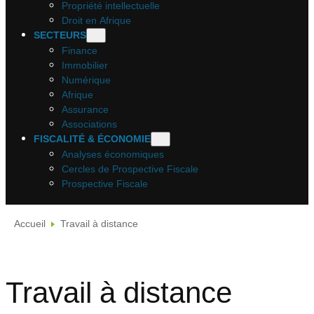
Propriété intellectuelle
Droit en Afrique
SECTEURS
Finance
Immobilier
Numérique
Afrique
Assurance
Associations
FISCALITÉ & ÉCONOMIE
Analyses économiques
Cercles de Prospective Fiscale
Prospective Fiscale
Accueil
Travail à distance
Travail à distance