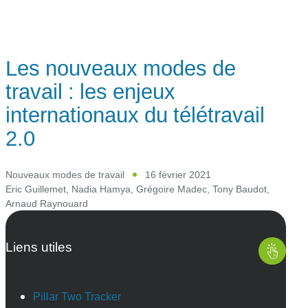
Les nouveaux modes de
travail : les enjeux
internationaux du télétravail
2.0
Nouveaux modes de travail
16 février 2021
Eric Guillemet
,
Nadia Hamya
,
Grégoire Madec
,
Tony Baudot
,
Arnaud Raynouard
Liens utiles
Pillar Two Tracker