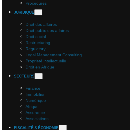
Procédures
JURIDIQUE
Droit des affaires
Droit public des affaires
Droit social
Restructuring
Regulatory
Legal Management Consulting
Propriété intellectuelle
Droit en Afrique
SECTEURS
Finance
Immobilier
Numérique
Afrique
Assurance
Associations
FISCALITÉ & ÉCONOMIE