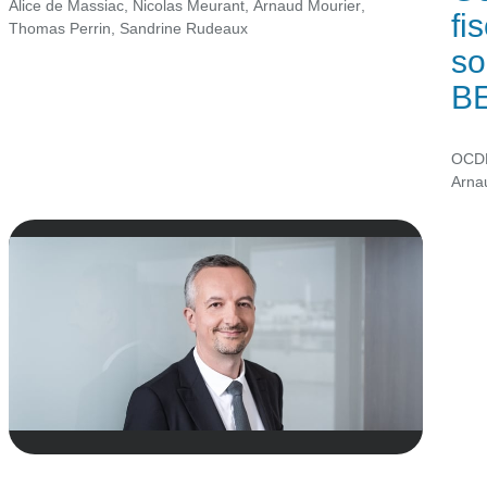
Alice de Massiac
,
Nicolas Meurant
,
Arnaud Mourier
,
fi
Thomas Perrin
,
Sandrine Rudeaux
so
B
OCDE
Arna