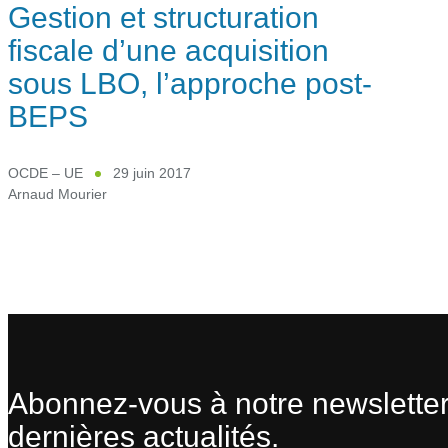
Gestion et structuration
fiscale d’une acquisition
sous LBO, l’approche post-
BEPS
OCDE – UE
29 juin 2017
Arnaud Mourier
Abonnez-vous à notre newsletter
dernières actualités.