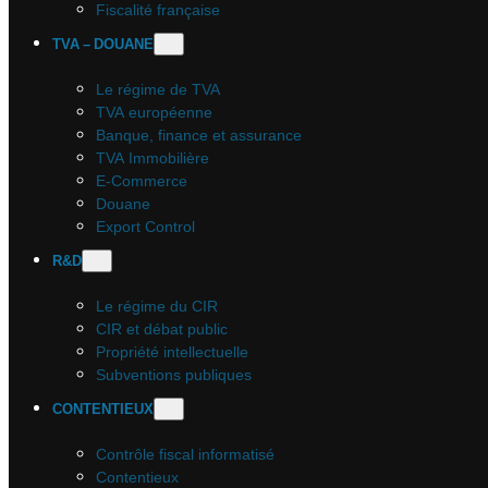
Fiscalité française
TVA – DOUANE
Le régime de TVA
TVA européenne
Banque, finance et assurance
TVA Immobilière
E-Commerce
Douane
Export Control
R&D
Le régime du CIR
CIR et débat public
Propriété intellectuelle
Subventions publiques
CONTENTIEUX
Contrôle fiscal informatisé
Contentieux