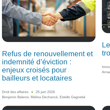
Le
tr
Refus de renouvellement et
indemnité d’éviction :
Immob
enjeux croisés pour
Arna
bailleurs et locataires
Droit des affaires
25 juin 2026
Benjamin Balensi
,
Mélina Dechancé
,
Estelle Gagnebé