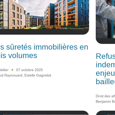
s sûretés immobilières en
ois volumes
Refus
indem
ilier
07 octobre 2025
enjeu
ud Raynouard
,
Estelle Gagnebé
baille
Droit des af
Benjamin Ba