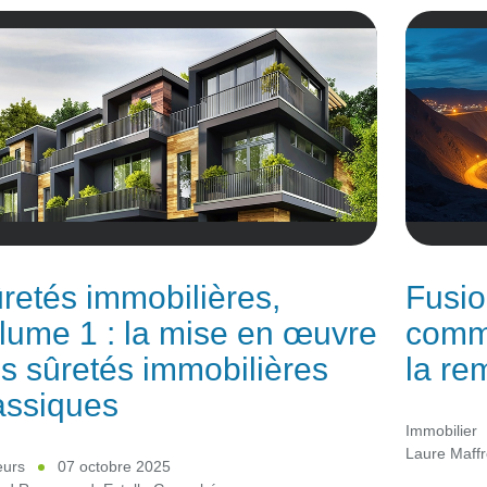
retés immobilières,
Fusio
lume 1 : la mise en œuvre
comme
s sûretés immobilières
la re
assiques
Immobilier
Laure Maff
eurs
07 octobre 2025