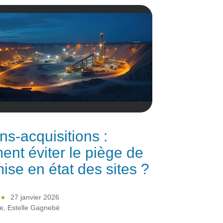
ns-acquisitions :
nt éviter le piège de
mise en état des sites ?
27 janvier 2026
re
,
Estelle Gagnebé