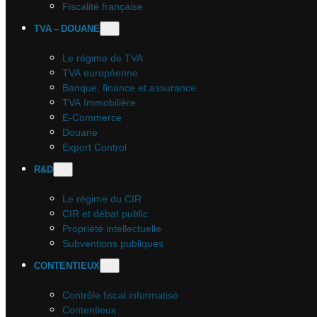
Fiscalité française
TVA – DOUANE
Le régime de TVA
TVA européenne
Banque, finance et assurance
TVA Immobilière
E-Commerce
Douane
Export Control
R&D
Le régime du CIR
CIR et débat public
Propriété intellectuelle
Subventions publiques
CONTENTIEUX
Contrôle fiscal informatisé
Contentieux