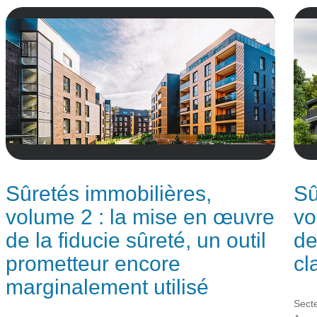
Sûretés immobilières,
Sû
volume 2 : la mise en œuvre
vo
de la fiducie sûreté, un outil
de
prometteur encore
cl
marginalement utilisé
Sect