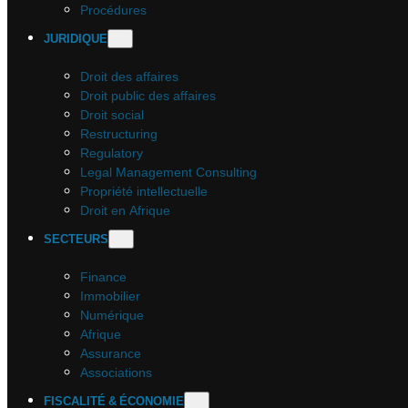
Procédures
JURIDIQUE
Droit des affaires
Droit public des affaires
Droit social
Restructuring
Regulatory
Legal Management Consulting
Propriété intellectuelle
Droit en Afrique
SECTEURS
Finance
Immobilier
Numérique
Afrique
Assurance
Associations
FISCALITÉ & ÉCONOMIE