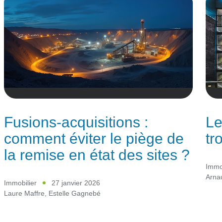
Fusions-acquisitions :
Le
comment éviter le piège de
tr
la remise en état des sites ?
Immob
Arna
Immobilier
27 janvier 2026
Laure Maffre
,
Estelle Gagnebé