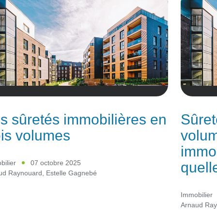
s sûretés immobilières en
Sûret
ois volumes
volum
immob
quell
ilier
07 octobre 2025
ud Raynouard
,
Estelle Gagnebé
Immobilier
Arnaud Ra