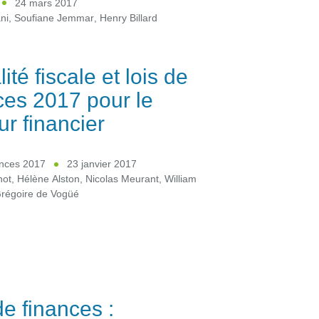
24 mars 2017
ni
,
Soufiane Jemmar
,
Henry Billard
ité fiscale et lois de
ces 2017 pour le
ur financier
ances 2017
23 janvier 2017
not
,
Hélène Alston
,
Nicolas Meurant
,
William
régoire de Vogüé
de finances :