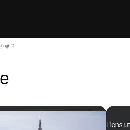
Page 2
le
Liens ut