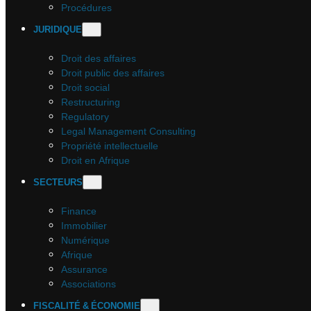
Procédures
JURIDIQUE
Droit des affaires
Droit public des affaires
Droit social
Restructuring
Regulatory
Legal Management Consulting
Propriété intellectuelle
Droit en Afrique
SECTEURS
Finance
Immobilier
Numérique
Afrique
Assurance
Associations
FISCALITÉ & ÉCONOMIE