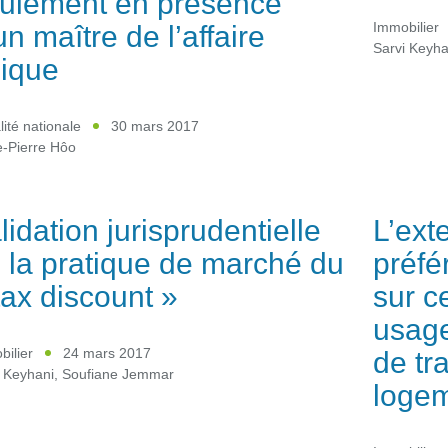
ulement en présence
un maître de l’affaire
Immobilier
Sarvi Keyha
ique
lité nationale
30 mars 2017
e-Pierre Hôo
lidation jurisprudentielle
L’ext
 la pratique de marché du
préfé
tax discount »
sur c
usage
de tr
ilier
24 mars 2017
 Keyhani
,
Soufiane Jemmar
logem