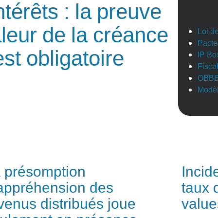
térêts : la preuve
aleur de la créance
Loi d
Pacte
st obligatoire
IP Bo
Fisca
OBB
Modèl
 présomption
Incid
appréhension des
taux d
venus distribués joue
value