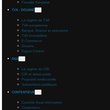
Fiscalité française
TVA – DOUANE
Le régime de TVA
TVA européenne
Banque, finance et assurance
TVA Immobilière
E-Commerce
Douane
Export Control
R&D
Le régime du CIR
CIR et débat public
Propriété intellectuelle
Subventions publiques
CONTENTIEUX
Contrôle fiscal informatisé
Contentieux