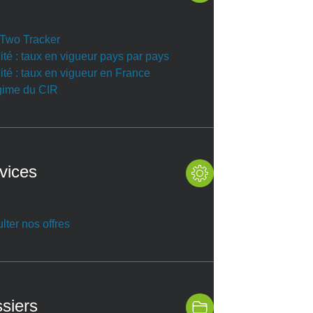
r Two Tracker
ité : taux en vigueur pays par pays
ité : taux en vigueur en France
gime du CIR
vices
lter nos offres
siers