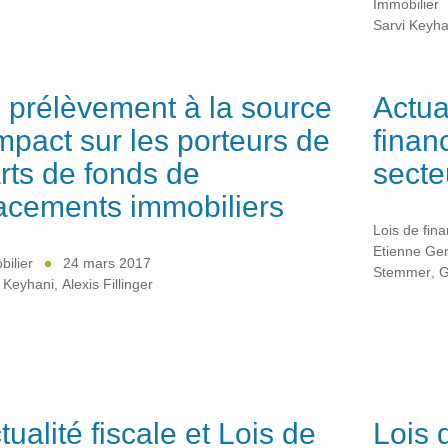
Immobilier
Sarvi Keyha
 prélèvement à la source
Actual
impact sur les porteurs de
finan
rts de fonds de
secte
acements immobiliers
Lois de fin
Etienne Ge
ilier
24 mars 2017
Stemmer
,
G
 Keyhani
,
Alexis Fillinger
tualité fiscale et Lois de
Lois 