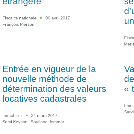
étrangère
se
d’
un
Fiscalité nationale
06 avril 2017
François Pierson
Fisca
Mari
Entrée en vigueur de la
Va
nouvelle méthode de
de
détermination des valeurs
« 
locatives cadastrales
Immob
Sarvi
Immobilier
24 mars 2017
Sarvi Keyhani
,
Soufiane Jemmar