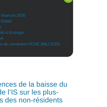
e finances 2026
 Dutreil
x
lité & Ecologie
BA
e de convention OCDE (MàJ 2025)
ences de la baisse du
e l’IS sur les plus-
s des non-résidents