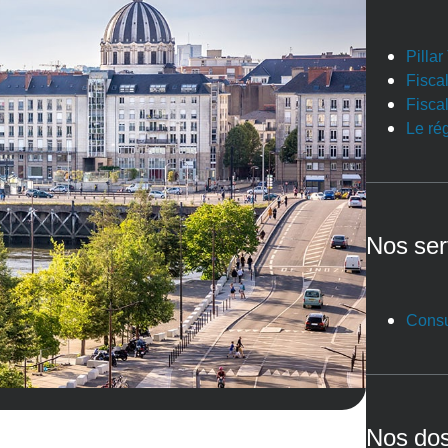
Pilla
Fiscal
Fiscal
Le ré
Nos ser
Consu
Nos dos