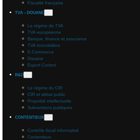
Fiscalité française
TVA – DOUANE
Le régime de TVA
TVA européenne
Banque, finance et assurance
TVA Immobilière
E-Commerce
Douane
Export Control
R&D
Le régime du CIR
CIR et débat public
Propriété intellectuelle
Subventions publiques
CONTENTIEUX
Contrôle fiscal informatisé
Contentieux