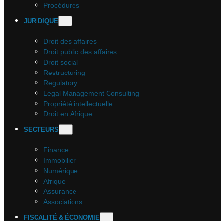
Procédures
JURIDIQUE
Droit des affaires
Droit public des affaires
Droit social
Restructuring
Regulatory
Legal Management Consulting
Propriété intellectuelle
Droit en Afrique
SECTEURS
Finance
Immobilier
Numérique
Afrique
Assurance
Associations
FISCALITÉ & ÉCONOMIE