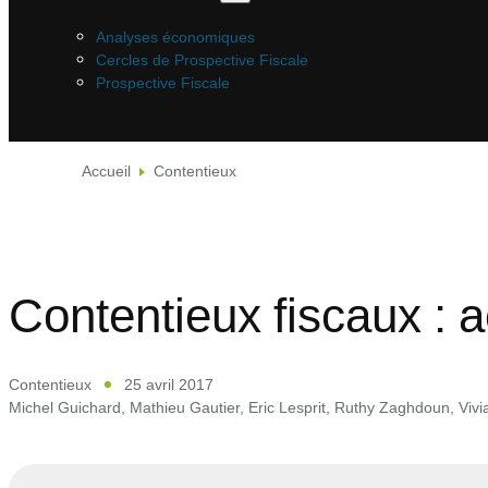
Analyses économiques
Cercles de Prospective Fiscale
Prospective Fiscale
Accueil
Contentieux
Contentieux fiscaux : a
Contentieux
25 avril 2017
Michel Guichard
,
Mathieu Gautier
,
Eric Lesprit
,
Ruthy Zaghdoun
,
Vivi