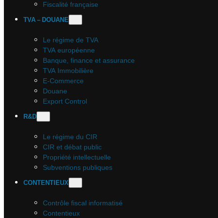
Fiscalité française
TVA – DOUANE
Le régime de TVA
TVA européenne
Banque, finance et assurance
TVA Immobilière
E-Commerce
Douane
Export Control
R&D
Le régime du CIR
CIR et débat public
Propriété intellectuelle
Subventions publiques
CONTENTIEUX
Contrôle fiscal informatisé
Contentieux