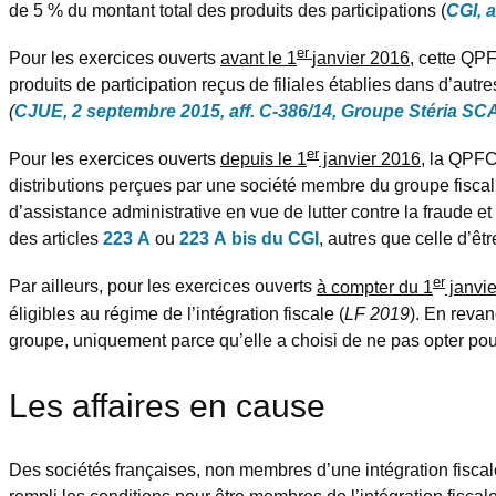
de 5 % du montant total des produits des participations (
CGI, a
er
Pour les exercices ouverts
avant le 1
janvier 2016
, cette QPF
produits de participation reçus de filiales établies dans d’aut
(
CJUE, 2 septembre 2015, aff. C-386/14, Groupe Stéria SC
er
Pour les exercices ouverts
depuis le 1
janvier 2016
, la QPFC
distributions perçues par une société membre du groupe fiscal
d’assistance administrative en vue de lutter contre la fraude et
des articles
223 A
ou
223 A bis du CGI
, autres que celle d’êt
er
Par ailleurs, pour les exercices ouverts
à compter du 1
janvie
éligibles au régime de l’intégration fiscale (
LF 2019
). En reva
groupe, uniquement parce qu’elle a choisi de ne pas opter pou
Les affaires en cause
Des sociétés françaises, non membres d’une intégration fiscale,
rempli les conditions pour être membres de l’intégration fiscal