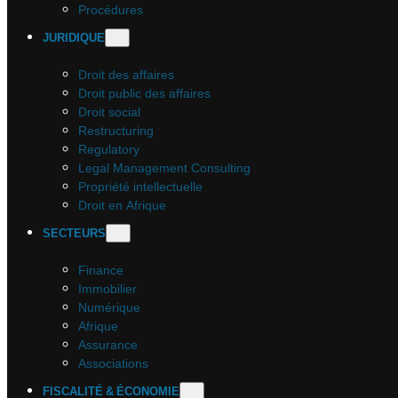
Procédures
JURIDIQUE
Droit des affaires
Droit public des affaires
Droit social
Restructuring
Regulatory
Legal Management Consulting
Propriété intellectuelle
Droit en Afrique
SECTEURS
Finance
Immobilier
Numérique
Afrique
Assurance
Associations
FISCALITÉ & ÉCONOMIE