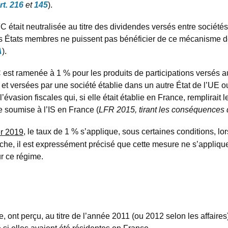
rt. 216
et
145
).
C était neutralisée au titre des dividendes versés entre société
res États membres ne puissent pas bénéficier de ce mécanisme de n
A
).
 est ramenée à 1 % pour les produits de participations versés au
 et versées par une société établie dans un autre État de l’UE
 l’évasion fiscales qui, si elle était établie en France, remplira
re soumise à l’IS en France (
LFR 2015, tirant les conséquences
r 2019
, le taux de 1 % s’applique, sous certaines conditions, l
nche, il est expressément précisé que cette mesure ne s’appliqu
r ce régime.
 ont perçu, au titre de l’année 2011 (ou 2012 selon les affaires
e si elles avaient été résidentes en France.