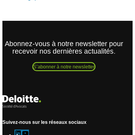
Abonnez-vous à notre newsletter pour
recevoir nos dernières actualités.
S’abonner à notre newsletter
Suivez-nous sur les réseaux sociaux
L
Y