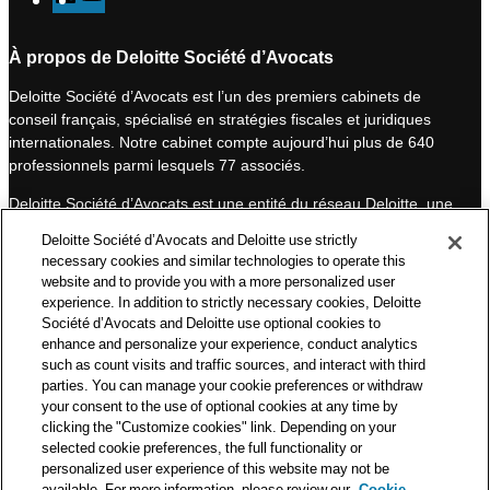
i
o
n
u
À propos de Deloitte Société d’Avocats
k
T
Deloitte Société d’Avocats est l’un des premiers cabinets de
e
u
conseil français, spécialisé en stratégies fiscales et juridiques
d
b
internationales. Notre cabinet compte aujourd’hui plus de 640
I
e
professionnels parmi lesquels 77 associés.
n
Deloitte Société d’Avocats est une entité du réseau Deloitte, une
des premières organisations mondiales de services
Deloitte Société d’Avocats and Deloitte use strictly
professionnels et à ce titre, travaille avec les 50 000 fiscalistes
necessary cookies and similar technologies to operate this
et juristes de Deloitte situés dans 150 pays.
website and to provide you with a more personalized user
experience. In addition to strictly necessary cookies, Deloitte
Les informations contenues sur ce blog ont pour objectif
Société d’Avocats and Deloitte use optional cookies to
d’informer ses lecteurs de manière générale. Elles ne peuvent
enhance and personalize your experience, conduct analytics
en aucun cas se substituer à un conseil délivré par un
such as count visits and traffic sources, and interact with third
professionnel en fonction d’une situation donnée. Un soin
parties. You can manage your cookie preferences or withdraw
particulier est apporté à la rédaction de nos articles, néanmoins
your consent to the use of optional cookies at any time by
Deloitte Société d’Avocats décline toute responsabilité relative
clicking the "Customize cookies" link. Depending on your
aux éventuelles erreurs et omissions qu’ils pourraient contenir.​
selected cookie preferences, the full functionality or
personalized user experience of this website may not be
available. For more information, please review our
Cookie