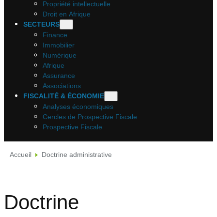
Propriété intellectuelle
Droit en Afrique
SECTEURS
Finance
Immobilier
Numérique
Afrique
Assurance
Associations
FISCALITÉ & ÉCONOMIE
Analyses économiques
Cercles de Prospective Fiscale
Prospective Fiscale
Accueil
Doctrine administrative
Doctrine