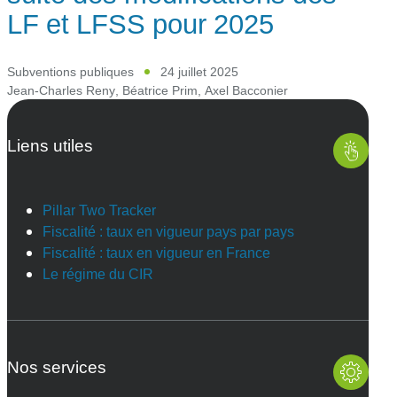
LF et LFSS pour 2025
Subventions publiques
24 juillet 2025
Jean-Charles Reny
,
Béatrice Prim
,
Axel Bacconier
Liens utiles
Pillar Two Tracker
Fiscalité : taux en vigueur pays par pays
Fiscalité : taux en vigueur en France
Le régime du CIR
Nos services