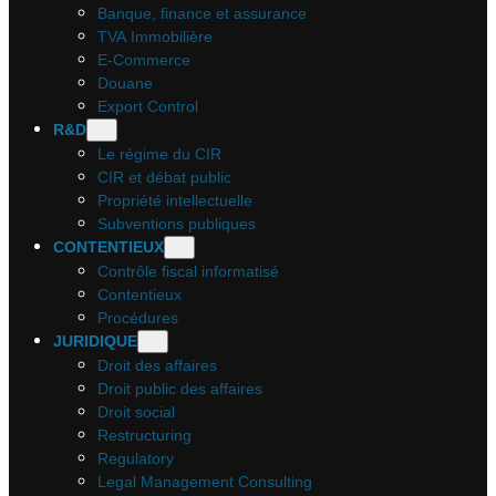
Banque, finance et assurance
TVA Immobilière
E-Commerce
Douane
Export Control
R&D
Le régime du CIR
CIR et débat public
Propriété intellectuelle
Subventions publiques
CONTENTIEUX
Contrôle fiscal informatisé
Contentieux
Procédures
JURIDIQUE
Droit des affaires
Droit public des affaires
Droit social
Restructuring
Regulatory
Legal Management Consulting