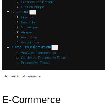
Propriété intellectuelle
Droit en Afrique
SECTEURS
Finance
Immobilier
Numérique
Afrique
Assurance
Associations
FISCALITÉ & ÉCONOMIE
Analyses économiques
Cercles de Prospective Fiscale
Prospective Fiscale
Accueil
E-Commerce
E-Commerce