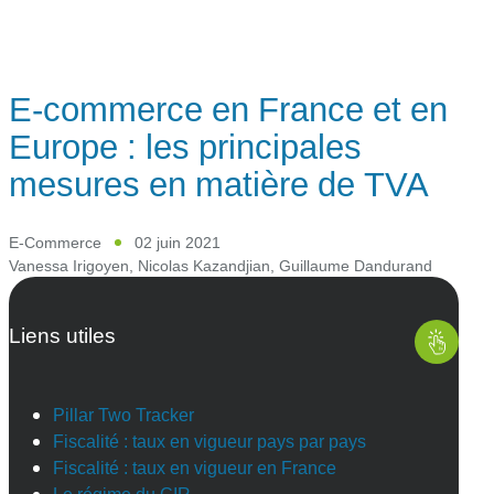
E-commerce en France et en
Europe : les principales
mesures en matière de TVA
E-Commerce
02 juin 2021
Vanessa Irigoyen
,
Nicolas Kazandjian
,
Guillaume Dandurand
Liens utiles
Pillar Two Tracker
Fiscalité : taux en vigueur pays par pays
Fiscalité : taux en vigueur en France