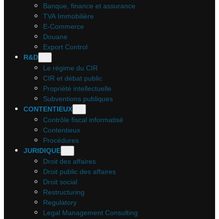
Banque, finance et assurance
TVA Immobilière
E-Commerce
Douane
Export Control
R&D
Le régime du CIR
CIR et débat public
Propriété intellectuelle
Subventions publiques
CONTENTIEUX
Contrôle fiscal informatisé
Contentieux
Procédures
JURIDIQUE
Droit des affaires
Droit public des affaires
Droit social
Restructuring
Regulatory
Legal Management Consulting