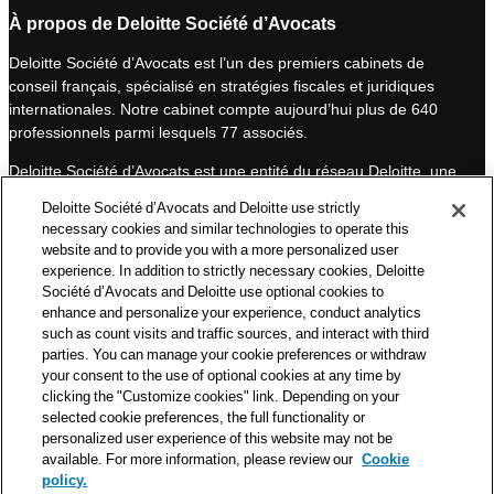
n
u
À propos de Deloitte Société d’Avocats
k
T
Deloitte Société d’Avocats est l’un des premiers cabinets de
e
u
conseil français, spécialisé en stratégies fiscales et juridiques
d
b
internationales. Notre cabinet compte aujourd’hui plus de 640
I
e
professionnels parmi lesquels 77 associés.
n
Deloitte Société d’Avocats est une entité du réseau Deloitte, une
des premières organisations mondiales de services
Deloitte Société d’Avocats and Deloitte use strictly
professionnels et à ce titre, travaille avec les 50 000 fiscalistes
necessary cookies and similar technologies to operate this
et juristes de Deloitte situés dans 150 pays.
website and to provide you with a more personalized user
experience. In addition to strictly necessary cookies, Deloitte
Les informations contenues sur ce blog ont pour objectif
Société d’Avocats and Deloitte use optional cookies to
d’informer ses lecteurs de manière générale. Elles ne peuvent
enhance and personalize your experience, conduct analytics
en aucun cas se substituer à un conseil délivré par un
such as count visits and traffic sources, and interact with third
professionnel en fonction d’une situation donnée. Un soin
parties. You can manage your cookie preferences or withdraw
particulier est apporté à la rédaction de nos articles, néanmoins
your consent to the use of optional cookies at any time by
Deloitte Société d’Avocats décline toute responsabilité relative
clicking the "Customize cookies" link. Depending on your
selected cookie preferences, the full functionality or
aux éventuelles erreurs et omissions qu’ils pourraient contenir.​
personalized user experience of this website may not be
available. For more information, please review our
Cookie
policy.