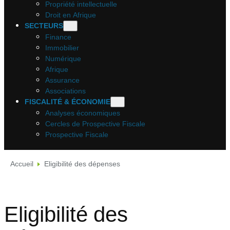
Propriété intellectuelle
Droit en Afrique
SECTEURS
Finance
Immobilier
Numérique
Afrique
Assurance
Associations
FISCALITÉ & ÉCONOMIE
Analyses économiques
Cercles de Prospective Fiscale
Prospective Fiscale
Accueil
Eligibilité des dépenses
Eligibilité des