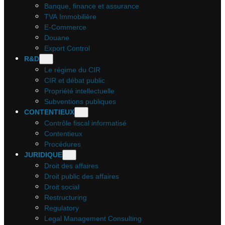
Banque, finance et assurance
TVA Immobilière
E-Commerce
Douane
Export Control
R&D
Le régime du CIR
CIR et débat public
Propriété intellectuelle
Subventions publiques
CONTENTIEUX
Contrôle fiscal informatisé
Contentieux
Procédures
JURIDIQUE
Droit des affaires
Droit public des affaires
Droit social
Restructuring
Regulatory
Legal Management Consulting