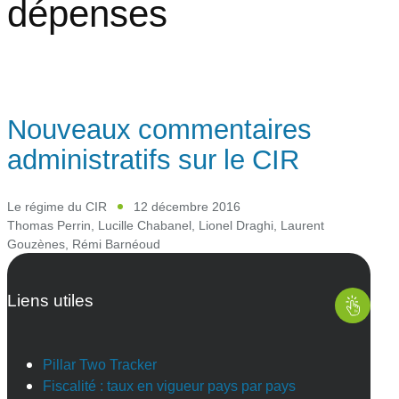
dépenses
Nouveaux commentaires
administratifs sur le CIR
Le régime du CIR
12 décembre 2016
Thomas Perrin
,
Lucille Chabanel
,
Lionel Draghi
,
Laurent
Gouzènes
,
Rémi Barnéoud
Liens utiles
Pillar Two Tracker
Fiscalité : taux en vigueur pays par pays