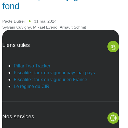
fond
Pacte Dutreil
31 mai 2024
Sylvain Cuvigny
,
Mikael Eveno
,
Arnault Schmit
Liens utiles
Pillar Two Tracker
Fiscalité : taux en vigueur pays par pays
Fiscalité : taux en vigueur en France
Le régime du CIR
Nos services