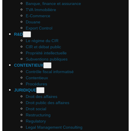
Banque, finance et assurance
TVA Immobilière
E-Commerce
Douane
Export Control
R&D
Le régime du CIR
CIR et débat public
Propriété intellectuelle
Subventions publiques
CONTENTIEUX
Contrôle fiscal informatisé
Contentieux
Procédures
JURIDIQUE
Droit des affaires
Droit public des affaires
Droit social
Restructuring
Regulatory
Legal Management Consulting