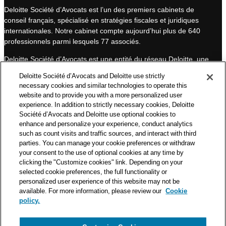
Deloitte Société d’Avocats est l’un des premiers cabinets de
e
u
conseil français, spécialisé en stratégies fiscales et juridiques
d
b
internationales. Notre cabinet compte aujourd’hui plus de 640
I
e
professionnels parmi lesquels 77 associés.
n
Deloitte Société d’Avocats est une entité du réseau Deloitte, une
des premières organisations mondiales de services
Deloitte Société d’Avocats and Deloitte use strictly
professionnels et à ce titre, travaille avec les 50 000 fiscalistes
necessary cookies and similar technologies to operate this
et juristes de Deloitte situés dans 150 pays.
website and to provide you with a more personalized user
experience. In addition to strictly necessary cookies, Deloitte
Les informations contenues sur ce blog ont pour objectif
Société d’Avocats and Deloitte use optional cookies to
d’informer ses lecteurs de manière générale. Elles ne peuvent
enhance and personalize your experience, conduct analytics
en aucun cas se substituer à un conseil délivré par un
such as count visits and traffic sources, and interact with third
professionnel en fonction d’une situation donnée. Un soin
parties. You can manage your cookie preferences or withdraw
particulier est apporté à la rédaction de nos articles, néanmoins
your consent to the use of optional cookies at any time by
Deloitte Société d’Avocats décline toute responsabilité relative
clicking the "Customize cookies" link. Depending on your
aux éventuelles erreurs et omissions qu’ils pourraient contenir.​
selected cookie preferences, the full functionality or
personalized user experience of this website may not be
available. For more information, please review our
Cookie
policy.