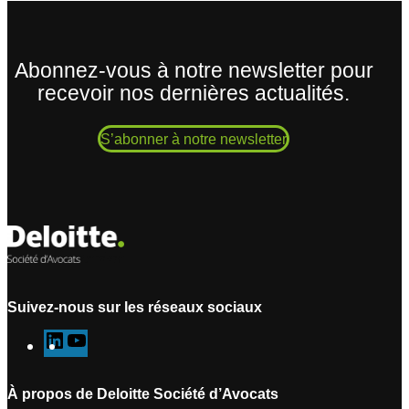
Abonnez-vous à notre newsletter pour
recevoir nos dernières actualités.
S’abonner à notre newsletter
Suivez-nous sur les réseaux sociaux
L
Y
i
o
n
u
À propos de Deloitte Société d’Avocats
k
T