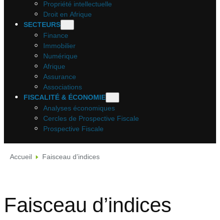
Propriété intellectuelle
Droit en Afrique
SECTEURS
Finance
Immobilier
Numérique
Afrique
Assurance
Associations
FISCALITÉ & ÉCONOMIE
Analyses économiques
Cercles de Prospective Fiscale
Prospective Fiscale
Accueil
Faisceau d’indices
Faisceau d’indices