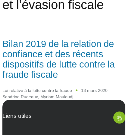
et l’évasion fiscale
Bilan 2019 de la relation de
confiance et des récents
dispositifs de lutte contre la
fraude fiscale
Loi relative à la lutte contre la fraude
13 mars 2020
Sandrine Rudeaux
,
Myriam Mouloudj
Liens utiles