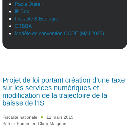
Pacte Dutreil
IP Box
Fiscalité & Ecologie
OBBBA
Modèle de convention OCDE (MàJ 2025)
Projet de loi portant création d’une taxe
sur les services numériques et
modification de la trajectoire de la
baisse de l’IS
Fiscalité nationale
12 mars 2019
Patrick Fumenier
,
Clara Maignan