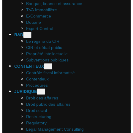
Banque, finance et assurance
TVA Immobilière
E-Commerce
Douane
Export Control
R&D
Le régime du CIR
CIR et débat public
Propriété intellectuelle
Subventions publiques
CONTENTIEUX
Contrôle fiscal informatisé
Contentieux
Procédures
JURIDIQUE
Droit des affaires
Droit public des affaires
Droit social
Restructuring
Regulatory
Legal Management Consulting