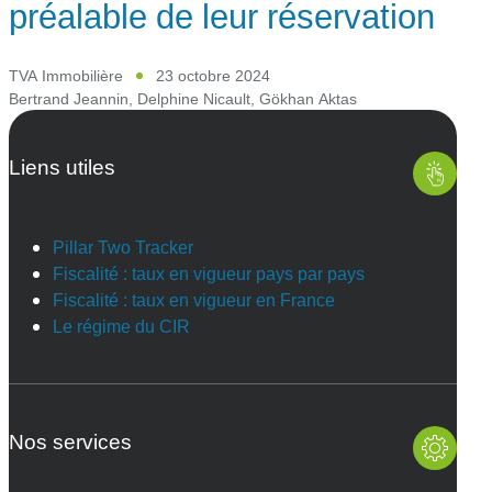
préalable de leur réservation
TVA Immobilière
23 octobre 2024
Bertrand Jeannin
,
Delphine Nicault
,
Gökhan Aktas
Liens utiles
Pillar Two Tracker
Fiscalité : taux en vigueur pays par pays
Fiscalité : taux en vigueur en France
Le régime du CIR
Nos services