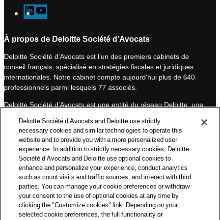
L
Y
i
o
n
u
À propos de Deloitte Société d’Avocats
k
T
Deloitte Société d’Avocats est l’un des premiers cabinets de
e
u
conseil français, spécialisé en stratégies fiscales et juridiques
d
b
internationales. Notre cabinet compte aujourd’hui plus de 640
I
e
professionnels parmi lesquels 77 associés.
n
Deloitte Société d’Avocats est une entité du réseau Deloitte, une
des premières organisations mondiales de services
Deloitte Société d’Avocats and Deloitte use strictly
professionnels et à ce titre, travaille avec les 50 000 fiscalistes
necessary cookies and similar technologies to operate this
et juristes de Deloitte situés dans 150 pays.
website and to provide you with a more personalized user
experience. In addition to strictly necessary cookies, Deloitte
Les informations contenues sur ce blog ont pour objectif
Société d’Avocats and Deloitte use optional cookies to
d’informer ses lecteurs de manière générale. Elles ne peuvent
enhance and personalize your experience, conduct analytics
en aucun cas se substituer à un conseil délivré par un
such as count visits and traffic sources, and interact with third
professionnel en fonction d’une situation donnée. Un soin
parties. You can manage your cookie preferences or withdraw
particulier est apporté à la rédaction de nos articles, néanmoins
your consent to the use of optional cookies at any time by
Deloitte Société d’Avocats décline toute responsabilité relative
clicking the "Customize cookies" link. Depending on your
selected cookie preferences, the full functionality or
aux éventuelles erreurs et omissions qu’ils pourraient contenir.​