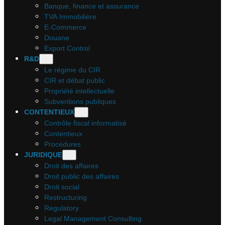
Banque, finance et assurance
TVA Immobilière
E-Commerce
Douane
Export Control
R&D
Le régime du CIR
CIR et débat public
Propriété intellectuelle
Subventions publiques
CONTENTIEUX
Contrôle fiscal informatisé
Contentieux
Procédures
JURIDIQUE
Droit des affaires
Droit public des affaires
Droit social
Restructuring
Regulatory
Legal Management Consulting