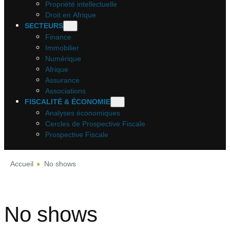
Propriété intellectuelle
Droit en Afrique
SECTEURS
Finance
Immobilier
Numérique
Afrique
Assurance
Associations
FISCALITÉ & ÉCONOMIE
Analyses économiques
Cercles de Prospective Fiscale
Prospective Fiscale
Accueil
No shows
No shows