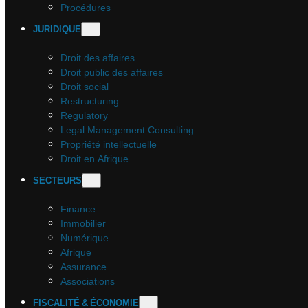
Procédures
JURIDIQUE
Droit des affaires
Droit public des affaires
Droit social
Restructuring
Regulatory
Legal Management Consulting
Propriété intellectuelle
Droit en Afrique
SECTEURS
Finance
Immobilier
Numérique
Afrique
Assurance
Associations
FISCALITÉ & ÉCONOMIE