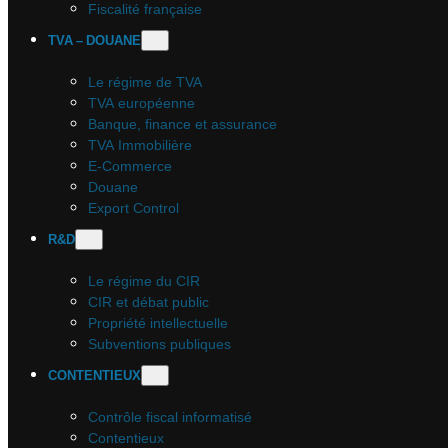
Fiscalité française
TVA – DOUANE
Le régime de TVA
TVA européenne
Banque, finance et assurance
TVA Immobilière
E-Commerce
Douane
Export Control
R&D
Le régime du CIR
CIR et débat public
Propriété intellectuelle
Subventions publiques
CONTENTIEUX
Contrôle fiscal informatisé
Contentieux